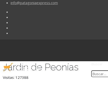
info@patagoniaexpress.com
Jardín de Peonías
Buscar
Visitas: 127388