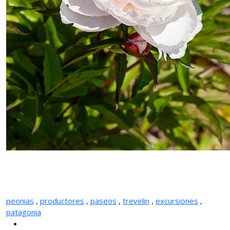
peonias
,
productores
,
paseos
,
trevelin
,
excursiones
,
patagonia