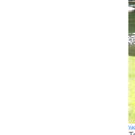
Vac
T