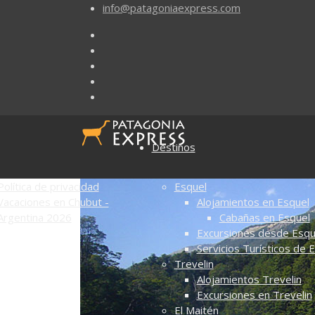
info@patagoniaexpress.com
Destinos
Política de privacidad
Esquel
Vacaciones en Chubut -
Alojamientos en Esquel
Argentina 2026
Cabañas en Esquel
Excursiones desde Esqu
Servicios Turísticos de 
Trevelin
Alojamientos Trevelin
Excursiones en Trevelin
El Maitén