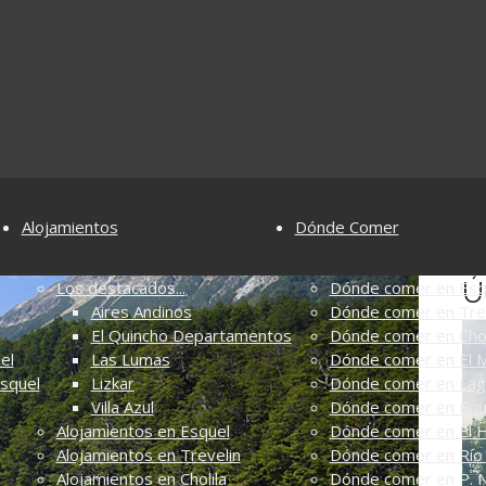
Alojamientos
Dónde Comer
Ú
Los destacados...
Dónde comer en Esq
Aires Andinos
Dónde comer en Tre
El Quincho Departamentos
Dónde comer en Chol
el
Las Lumas
Dónde comer en El M
Esquel
Lizkar
Dónde comer en Lag
Villa Azul
Dónde comer en Ep
Alojamientos en Esquel
Dónde comer en El 
Alojamientos en Trevelin
Dónde comer en Río 
Alojamientos en Cholila
Dónde comer en P. N