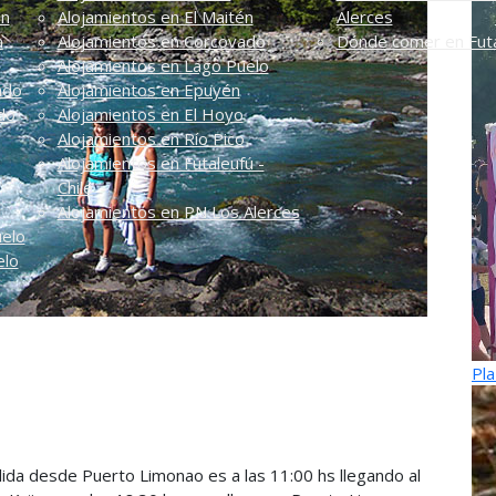
én
Alojamientos en El Maitén
Alerces
n
Alojamientos en Corcovado
Dónde comer en Futa
Alojamientos en Lago Puelo
ado
Alojamientos en Epuyén
do
Alojamientos en El Hoyo
Alojamientos en Río Pico
Alojamientos en Futaleufú -
Chile
Alojamientos en PN Los Alerces
uelo
elo
Pla
alida desde Puerto Limonao es a las
11:00 hs llegando al