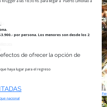
o Krügger a las 18:30 hs. para llegar a Puerto Limonao a
o
ú -
.
ona.
ú
$3.900.- por persona. Los menores son desde los 2
Alerces
s
s efectos de ofrecer la opción de
 que haya lugar para el
regreso
ITADAS
Fie
que nacional