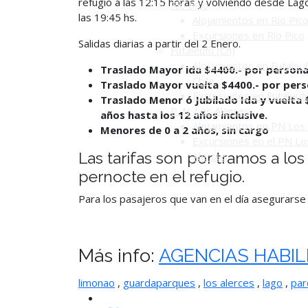
refugio a las 12:15 horas y volviendo desde Lag
Río Pico
las 19:45 hs.
Alojamientos en Río Pic
Excursiones en Río Pico
Salidas diarias a partir del 2 Enero.
Futaleufú (Ch)
Alojamientos en Futaleuf
Traslad
o Mayor ida $4400.- por persona
Chile
Traslad
o Mayor vuelta $4400.- por pers
Excursiones en Futaleuf
Traslado Menor ó Jubilado Ida y vuelta 
P. N. Los Alerces
años hasta los 12 años inclusive.
Alojamientos en PN Los 
Menores de 0 a 2 años, sin cargo
Excursiones en el PN Lo
Las tarifas son por tramos a lo
Alerces
pernocte en
el refugio.
Para los pasajeros que van en el día asegurarse
Más info:
AGENCIAS HABIL
limonao
,
guardaparques
,
los alerces
,
lago
,
par