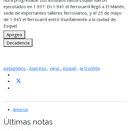
obra progresaba. Los estudios hasta Esquel fueron
ejecutados en 1.937. En 1.941 el ferrocarril llegó a El Maitén,
sede de importantes talleres ferroviarios, y el 25 de mayo
de 1.945 el ferrocarril entró triunfalmente a la ciudad de
Esquel.
Apogeo
Decadencia
patagónico
,
expreso
,
viejo
,
esquel
,
la trochita
Anterior
Últimas notas