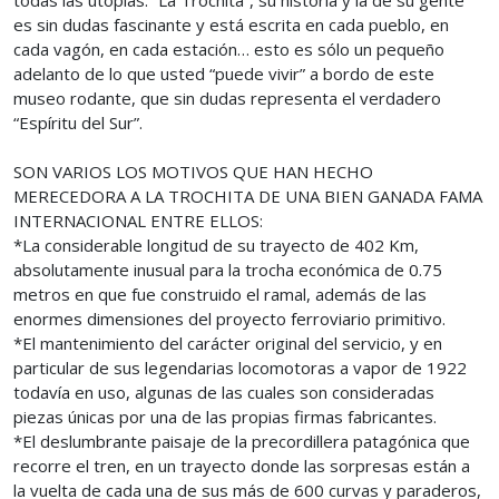
todas las utopías. “La Trochita”, su historia y la de su gente
es sin dudas fascinante y está escrita en cada pueblo, en
cada vagón, en cada estación… esto es sólo un pequeño
adelanto de lo que usted “puede vivir” a bordo de este
museo rodante, que sin dudas representa el verdadero
“Espíritu del Sur”.
SON VARIOS LOS MOTIVOS QUE HAN HECHO
MERECEDORA A LA TROCHITA DE UNA BIEN GANADA FAMA
INTERNACIONAL ENTRE ELLOS:
*La considerable longitud de su trayecto de 402 Km,
absolutamente inusual para la trocha económica de 0.75
metros en que fue construido el ramal, además de las
enormes dimensiones del proyecto ferroviario primitivo.
*El mantenimiento del carácter original del servicio, y en
particular de sus legendarias locomotoras a vapor de 1922
todavía en uso, algunas de las cuales son consideradas
piezas únicas por una de las propias firmas fabricantes.
*El deslumbrante paisaje de la precordillera patagónica que
recorre el tren, en un trayecto donde las sorpresas están a
la vuelta de cada una de sus más de 600 curvas y paraderos,