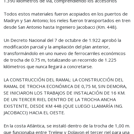
1.390 kilómetros de vía, comprendiendo los accesorios
Todos estos materiales fueron acopiados en los puertos de
Madryn y San Antonio; los rieles fueron transportados en tren
desde San Antonio hasta Ingeniero Jacobacci (Km. 448).
Un Decreto Nacional del 7 de octubre de 1.922 aprobó la
modificación parcial y la ampliación del plan anterior,
transformándolo en uno nuevo de ferrocarriles económicos
de trocha de 0.75 m, totalizando un recorrido de 1.225
kilómetros que nunca llegará a concretarse.
LA CONSTRUCCIÓN DEL RAMAL: LA CONSTRUCCIÓN DEL
RAMAL DE TROCHA ECONÓMICA DE 0,75 M, SIN DEMORA,
SE INICIARON LOS TRABAJOS DE INSTALACIÓN DE 16 KM.
DE UN TERCER RIEL DENTRO DE LA TROCHA ANCHA
EXISTENTE, DESDE KM 448 (QUE LUEGO LLAMARÍA ING.
JACOBACCI) HACIA EL OESTE.
En la costa Atlántica, se instaló dentro de la trocha de 1,00 m.
que funcionaba entre Trelew y Dolavon el tercer riel para una