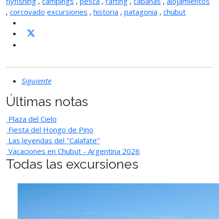
flyfishing
,
campings
,
pesca
,
rafting
,
cabañas
,
alojamientos
,
corcovado
excursiones
,
historia
,
patagonia
,
chubut
Siguiente
Últimas notas
Plaza del Cielo
Fiesta del Hongo de Pino
Las leyendas del "Calafate"
Vacaciones en Chubut - Argentina 2026
Todas las excursiones