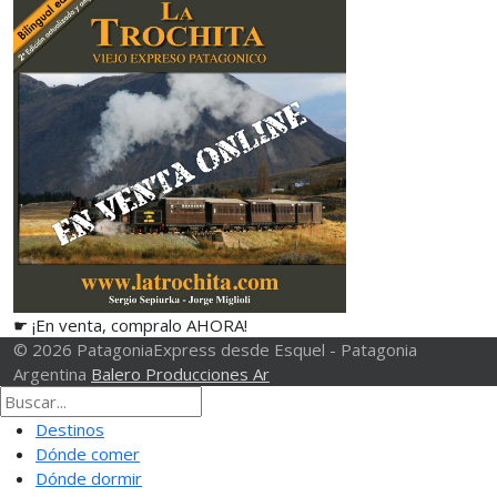
☛ ¡En venta, compralo AHORA!
© 2026 PatagoniaExpress desde Esquel - Patagonia
Argentina
Balero Producciones Ar
Destinos
Dónde comer
Dónde dormir