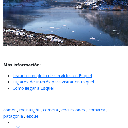
Más información:
Listado completo de servicios en Esquel
Lugares de Interés para visitar en Esquel
Cómo llegar a Esquel
comer
,
mc naught
,
cometa
,
excursiones
,
comarca
,
patagonia
,
esquel