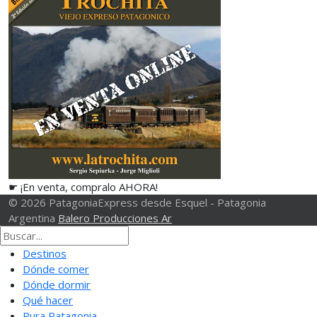
☛ ¡En venta, compralo AHORA!
© 2026 PatagoniaExpress desde Esquel - Patagonia
Argentina
Balero Producciones Ar
Destinos
Dónde comer
Dónde dormir
Qué hacer
Pura Patagonia