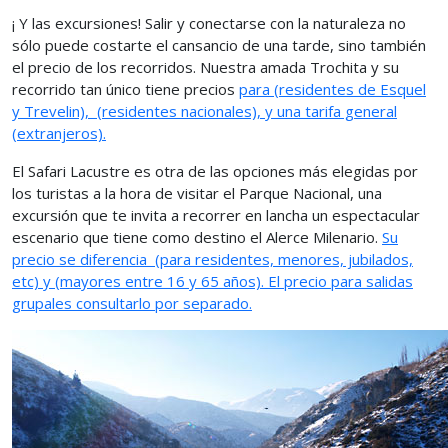
¡ Y las excursiones! Salir y conectarse con la naturaleza no
sólo puede costarte el cansancio de una tarde, sino también
el precio de los recorridos. Nuestra amada Trochita y su
recorrido tan único tiene precios
para
(residentes de Esquel
y Trevelin),
(residentes nacionales), y una tarifa general
(extranjeros).
El Safari Lacustre es otra de las opciones más elegidas por
los turistas a la hora de visitar el Parque Nacional, una
excursión que te invita a recorrer en lancha un espectacular
escenario que tiene como destino el Alerce Milenario.
Su
precio se diferencia
(para residentes, menores, jubilados,
etc) y (mayores entre 16 y 65 años). El precio para salidas
grupales consultarlo por separado.