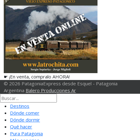
☛ ¡En venta, compralo AHORA!
© 2026 PatagoniaExpress desde Esquel - Patagonia
Argentina
Balero Producciones Ar
Destinos
Dónde comer
Dónde dormir
Qué hacer
Pura Patagonia