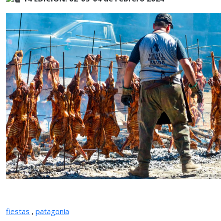
fiestas
,
patagonia