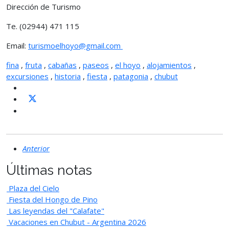
Dirección de Turismo
Te. (02944) 471 115
Email:
turismoelhoyo@gmail.com
fina
,
fruta
,
cabañas
,
paseos
,
el hoyo
,
alojamientos
,
excursiones
,
historia
,
fiesta
,
patagonia
,
chubut
Anterior
Últimas notas
Plaza del Cielo
Fiesta del Hongo de Pino
Las leyendas del "Calafate"
Vacaciones en Chubut - Argentina 2026