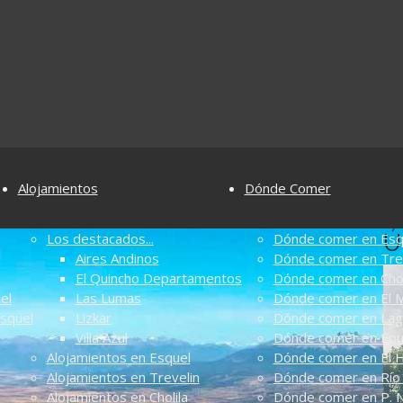
Alojamientos
Dónde Comer
Ú
Los destacados...
Dónde comer en Esq
Aires Andinos
Dónde comer en Tre
El Quincho Departamentos
Dónde comer en Chol
el
Las Lumas
Dónde comer en El M
Esquel
Lizkar
Dónde comer en Lag
Villa Azul
Dónde comer en Ep
Alojamientos en Esquel
Dónde comer en El 
Alojamientos en Trevelin
Dónde comer en Río 
Alojamientos en Cholila
Dónde comer en P. N