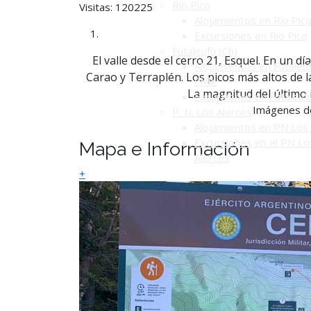
Río Pico
Visitas: 120225
Alojamientos en Río Pic
Excursiones en Río Pico
Futaleufú (Ch)
El valle desde el cerro 21, Esquel. En un dí
Alojamientos en Futaleuf
Carao y Terraplén. Los picos más altos de la 
Chile
La magnitud del último 
Excursiones en Futaleuf
Imágenes de
P. N. Los Alerces
Alojamientos en PN Los 
Excursiones en el PN Lo
Mapa e Información
Alerces
+