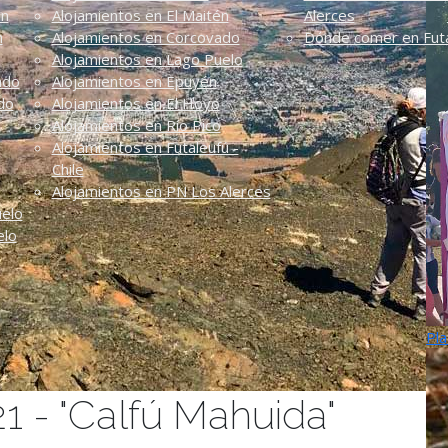
én
Alojamientos en El Maitén
Alerces
n
Alojamientos en Corcovado
Dónde comer en Futa
Alojamientos en Lago Puelo
ado
Alojamientos en Epuyén
do
Alojamientos en El Hoyo
Alojamientos en Río Pico
Alojamientos en Futaleufú -
Chile
Alojamientos en PN Los Alerces
uelo
elo
Pla
21 - "Calfú Mahuida"