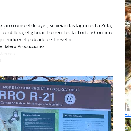
o
a claro como el de ayer, se veían las lagunas La Zeta,
ú -
cordillera, el glaciar Torrecillas, la Torta y Cocinero.
incendio y el poblado de Trevelin.
ú
 Balero Producciones
Alerces
s
Fie