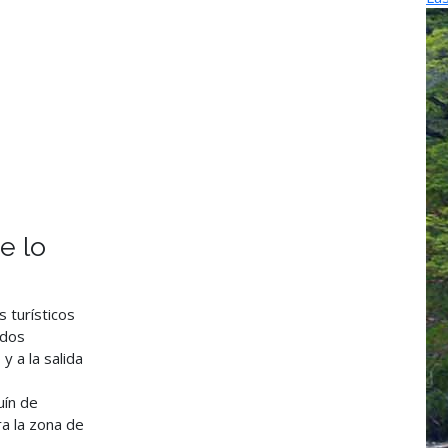
e lo
s turísticos
ados
y a la salida
uín de
ra la zona de