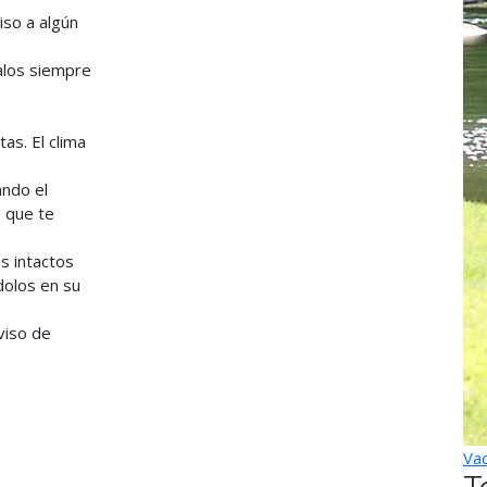
viso a algún
alos siempre
as. El clima
ando el
a que te
s intactos
dolos en su
viso de
Vac
T