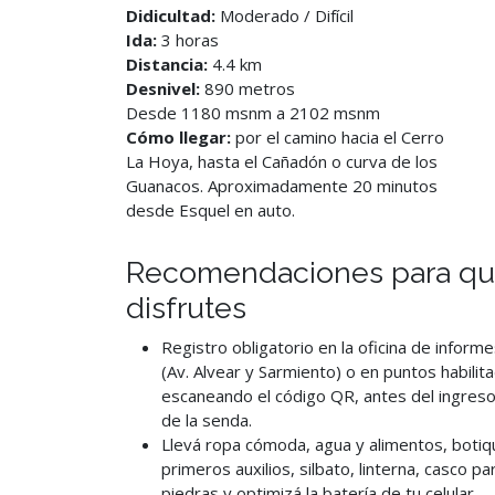
Didicultad:
Moderado / Difícil
Ida:
3 horas
Distancia:
4.4 km
Desnivel:
890 metros
Desde 1180 msnm a 2102 msnm
Cómo llegar:
por el camino hacia el Cerro
La Hoya, hasta el Cañadón o curva de los
Guanacos. Aproximadamente 20 minutos
desde Esquel en auto.
Recomendaciones para qu
disfrutes
Registro obligatorio en la oficina de informe
(Av. Alvear y Sarmiento) o en puntos habilit
escaneando el código QR, antes del ingreso 
de la senda.
Llevá ropa cómoda, agua y alimentos, botiq
primeros auxilios, silbato, linterna, casco pa
piedras y optimizá la batería de tu celular.