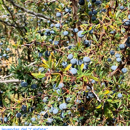
 leyendas del "Calafate"