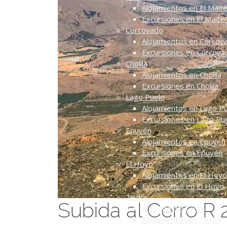
Alojamientos en El Mait
Excursiones en El Maité
Corcovado
Alojamientos en Corcov
Excursiones en Corcova
Cholila
Alojamientos en Cholila
Excursiones en Cholila
Lago Puelo
Alojamientos en Lago P
Excursiones en Lago Pu
Epuyén
Alojamientos en Epuyén
Excursiones en Epuyén
El Hoyo
Alojamientos en El Hoyo
Excursiones en El Hoyo
Tecka
Subida al Cerro R 
Más info de Tecka
Alojamientos en Tecka