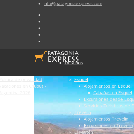
info@patagoniaexpress.com
Destinos
Política de privacidad
Esquel
Vacaciones en Chubut -
Alojamientos en Esquel
Argentina 2026
Cabañas en Esquel
Excursiones desde Esqu
Servicios Turísticos de 
Trevelin
Alojamientos Trevelin
Excursiones en Trevelin
El Maitén