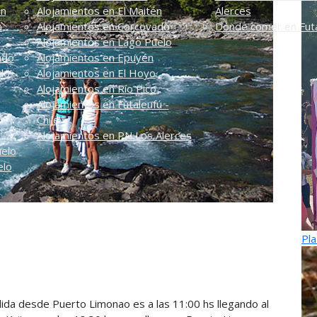
én
Alojamientos en El Maitén
Alerces
n
Alojamientos en Corcovado
Dónde comer en Futa
Alojamientos en Lago Puelo
ado
Alojamientos en Epuyén
do
Alojamientos en El Hoyo
Alojamientos en Río Pico
Alojamientos en Futaleufú -
Chile
Alojamientos en PN Los Alerces
uelo
elo
Pla
alida desde Puerto Limonao es a las
11:00 hs llegando al