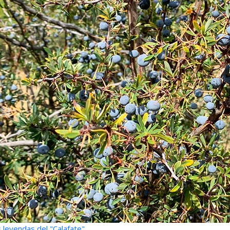
 leyendas del "Calafate"