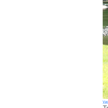
Vac
T