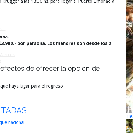
o Krügger a las 18:30 hs. para llegar a Puerto Limonao a
o
ú -
.
ona.
ú
$3.900.- por persona. Los menores son desde los 2
Alerces
s
s efectos de ofrecer la opción de
 que haya lugar para el
regreso
ITADAS
Fie
que nacional