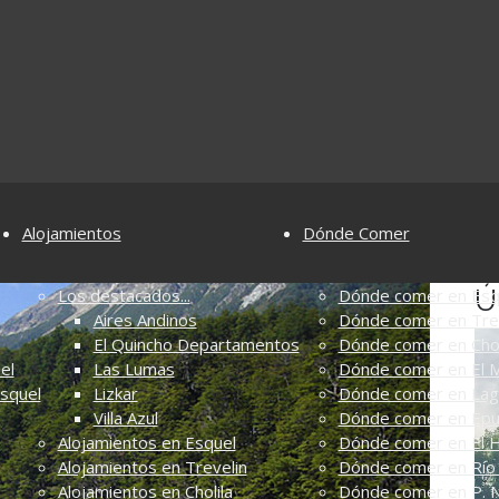
Alojamientos
Dónde Comer
Ú
Los destacados...
Dónde comer en Esq
Aires Andinos
Dónde comer en Tre
El Quincho Departamentos
Dónde comer en Chol
el
Las Lumas
Dónde comer en El M
Esquel
Lizkar
Dónde comer en Lag
Villa Azul
Dónde comer en Ep
Alojamientos en Esquel
Dónde comer en El 
Alojamientos en Trevelin
Dónde comer en Río 
Alojamientos en Cholila
Dónde comer en P. N