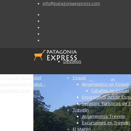
info@patagoniaexpress.com
Destinos
Política de privacidad
Esquel
Vacaciones en Chubut -
Alojamientos en Esquel
Argentina 2026
Cabañas en Esquel
Excursiones desde Esqu
Servicios Turísticos de 
Trevelin
Alojamientos Trevelin
Excursiones en Trevelin
El Maitén