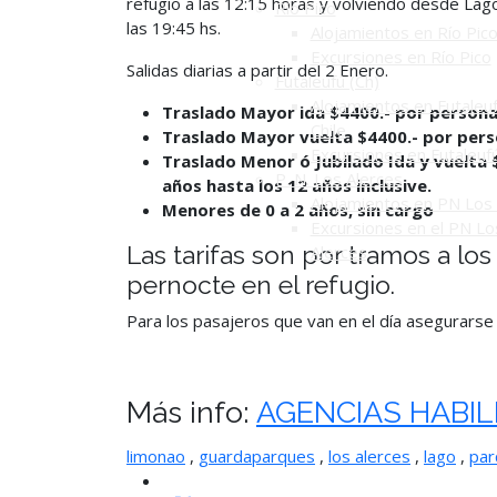
refugio a las 12:15 horas y volviendo desde Lag
Río Pico
las 19:45 hs.
Alojamientos en Río Pic
Excursiones en Río Pico
Salidas diarias a partir del 2 Enero.
Futaleufú (Ch)
Alojamientos en Futaleuf
Traslad
o Mayor ida $4400.- por persona
Chile
Traslad
o Mayor vuelta $4400.- por pers
Excursiones en Futaleuf
Traslado Menor ó Jubilado Ida y vuelta 
P. N. Los Alerces
años hasta los 12 años inclusive.
Alojamientos en PN Los 
Menores de 0 a 2 años, sin cargo
Excursiones en el PN Lo
Las tarifas son por tramos a lo
Alerces
pernocte en
el refugio.
Para los pasajeros que van en el día asegurarse
Más info:
AGENCIAS HABIL
limonao
,
guardaparques
,
los alerces
,
lago
,
par