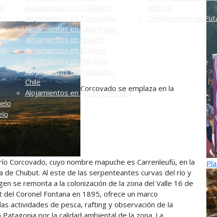
én
Alojamientos en El Maitén
Alerces
n
Alojamientos en Corcovado
Dónde comer en Futa
Alojamientos en Lago Puelo
ado
Alojamientos en Epuyén
do
Alojamientos en El Hoyo
Alojamientos en Río Pico
Alojamientos en Futaleufú -
Chile
Corcovado se emplaza en la
Alojamientos en PN Los Alerces
uelo
elo
 río Corcovado, cuyo nombre mapuche es Carrenleufú, en la
Pla
ia de Chubut. Al este de las serpenteantes curvas del río y
igen se remonta a la colonización de la zona del Valle 16 de
ut del Coronel Fontana en 1895, ofrece un marco
 las actividades de pesca, rafting y observación de la
 Patagonia por la calidad ambiental de la zona. La