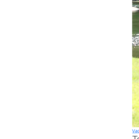
Vac
T