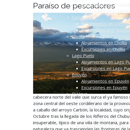
Paraíso de pescadores
Alojamientos en El Mait
Excursiones en El Maité
Corcovado
Alojamientos en Corcov
Excursiones en Corcova
Cholila
Alojamientos en Cholila
Excursiones en Cholila
Lago Puelo
Alojamientos en Lago P
Excursiones en Lago Pu
Epuyén
Alojamientos en Epuyén
Excursiones en Epuyén
El Hoyo
cabecera norte del valle que surca el ya famoso
Alojamientos en El Hoyo
zona central del oeste cordillerano de la provinc
Excursiones en El Hoyo
a caballo del arroyo Carbón, la localidad, cuyo or
Tecka
Octubre tras la llegada de los Rifleros del Chub
Más info de Tecka
insuperable, típico de una villa de montaña, para
Alojamientos en Tecka
naturaleza que ya trascienden las fronteras de la