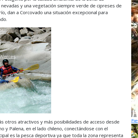
s nevadas y una vegetación siempre verde de cipreses de
o
 río, dan a Corcovado una situación excepcional para
ndo.
ú -
ú
Alerces
s
Fie
más otros atractivos y más posibilidades de acceso desde
ino y Palena, en el lado chileno, conectándose con el
incipal es la pesca deportiva ya que toda la zona representa