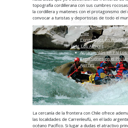
Río Pico
topografía cordillerana con sus cumbres rocosa
Alojamientos en Río Pic
la cordillera y maitenes con el protagonismo del
Excursiones en Río Pico
convocar a turistas y deportistas de todo el mu
Futaleufú (Ch)
Alojamientos en Futaleuf
Chile
Excursiones en Futaleuf
P. N. Los Alerces
Alojamientos en PN Los 
Excursiones en el PN Lo
Alerces
La cercanía de la frontera con Chile ofrece ade
las localidades de Carrenleufú, en el lado argent
océano Pacífico. Si lugar a dudas el atractivo pr