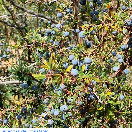
 leyendas del "Calafate"