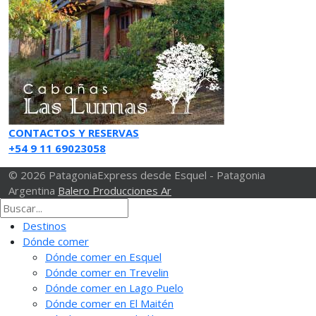
CONTACTOS Y RESERVAS
+54 9 11 69023058
© 2026 PatagoniaExpress desde Esquel - Patagonia
Argentina
Balero Producciones Ar
Destinos
Dónde comer
Dónde comer en Esquel
Dónde comer en Trevelin
Dónde comer en Lago Puelo
Dónde comer en El Maitén