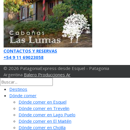
CONTACTOS Y RESERVAS
+54 9 11 69023058
© 2026 PatagoniaExpress desde Esquel - Patagonia
Argentina
Balero Producciones Ar
Destinos
Dónde comer
Dónde comer en Esquel
Dónde comer en Trevelin
Dónde comer en Lago Puelo
Dónde comer en El Maitén
Dónde comer en Cholila