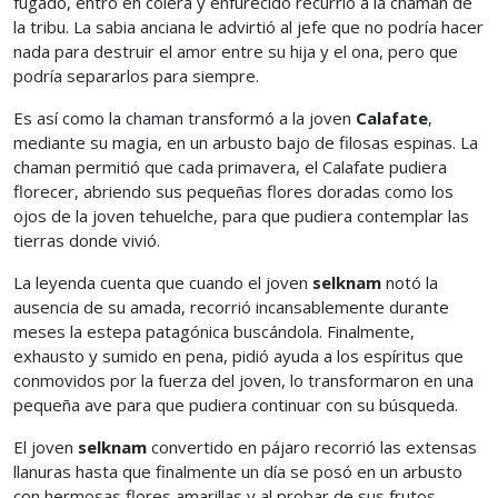
fugado, entró en cólera y enfurecido recurrió a la chaman de
la tribu. La sabia anciana le advirtió al jefe que no podría hacer
nada para destruir el amor entre su hija y el ona, pero que
podría separarlos para siempre.
Es así como la chaman transformó a la joven
Calafate
,
mediante su magia, en un arbusto bajo de filosas espinas. La
chaman permitió que cada primavera, el Calafate pudiera
florecer, abriendo sus pequeñas flores doradas como los
ojos de la joven tehuelche, para que pudiera contemplar las
tierras donde vivió.
La leyenda cuenta que cuando el joven
selknam
notó la
ausencia de su amada, recorrió incansablemente durante
meses la estepa patagónica buscándola. Finalmente,
exhausto y sumido en pena, pidió ayuda a los espíritus que
conmovidos por la fuerza del joven, lo transformaron en una
pequeña ave para que pudiera continuar con su búsqueda.
El joven
selknam
convertido en pájaro recorrió las extensas
llanuras hasta que finalmente un día se posó en un arbusto
con hermosas flores amarillas y al probar de sus frutos