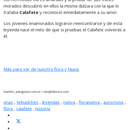
morados descubrió en ellos la misma dulzura con la que lo
trataba
Calafate
y reconoció inmediatamente a su amor.
Los jóvenes enamorados lograron reencontrarse y de esta
leyenda nace el mito de que si pruebas el Calafate volverás a
él.
Más para ver de nuestra flora y fauna
Fuentes: patagonia.com.ar / razafolklorica.com
onas
,
tehuelches
,
leyendas
,
nativa
,
floranativa
,
autoctona
,
flora
,
calafate
,
historia