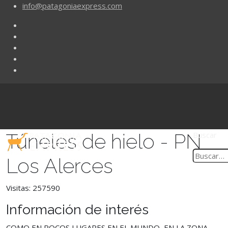
info@patagoniaexpress.com
Túneles de hielo - PN
Buscar
Los Alerces
Visitas: 257590
Información de interés
COMO EN POCOS LUGARES EN EL MUNDO, EN LA ZONA