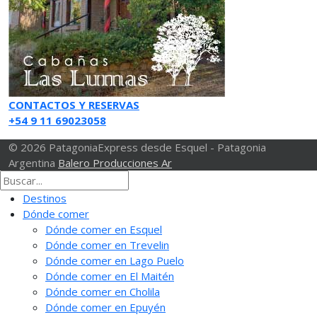
CONTACTOS Y RESERVAS
+54 9 11 69023058
© 2026 PatagoniaExpress desde Esquel - Patagonia
Argentina
Balero Producciones Ar
Destinos
Dónde comer
Dónde comer en Esquel
Dónde comer en Trevelin
Dónde comer en Lago Puelo
Dónde comer en El Maitén
Dónde comer en Cholila
Dónde comer en Epuyén