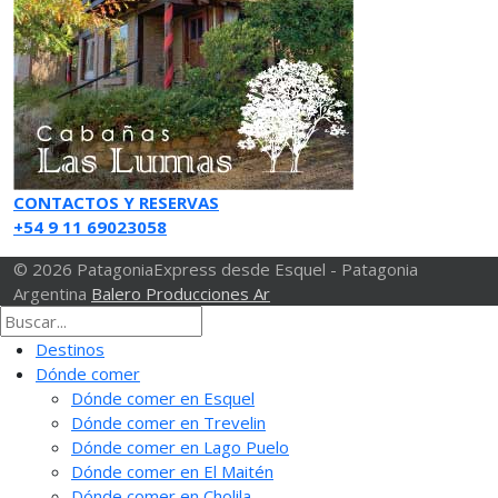
CONTACTOS Y RESERVAS
+54 9 11 69023058
© 2026 PatagoniaExpress desde Esquel - Patagonia
Argentina
Balero Producciones Ar
Destinos
Dónde comer
Dónde comer en Esquel
Dónde comer en Trevelin
Dónde comer en Lago Puelo
Dónde comer en El Maitén
Dónde comer en Cholila