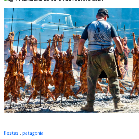
fiestas
,
patagonia