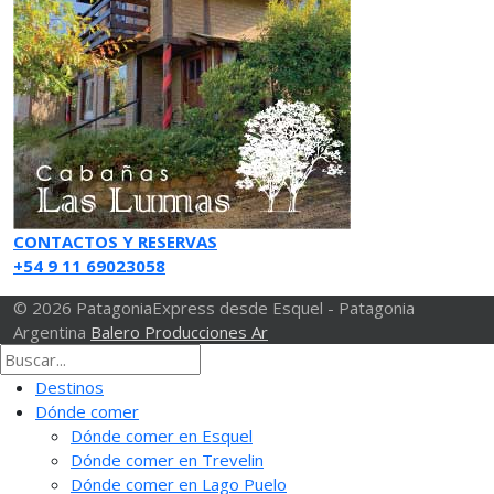
CONTACTOS Y RESERVAS
+54 9 11 69023058
© 2026 PatagoniaExpress desde Esquel - Patagonia
Argentina
Balero Producciones Ar
Destinos
Dónde comer
Dónde comer en Esquel
Dónde comer en Trevelin
Dónde comer en Lago Puelo