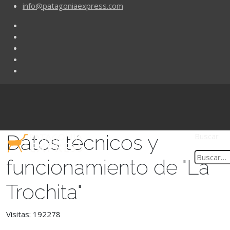
info@patagoniaexpress.com
Datos técnicos y
Buscar
funcionamiento de "La
Trochita"
Visitas: 192278