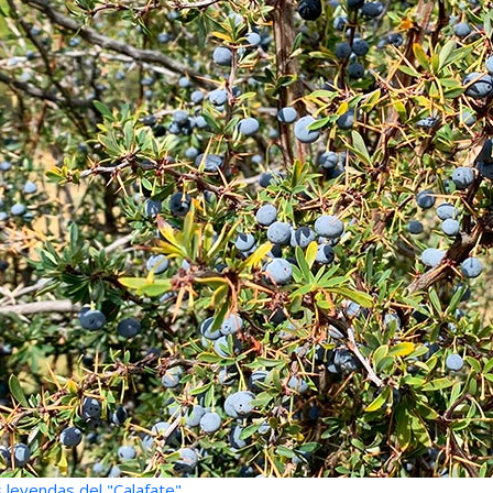
 leyendas del "Calafate"