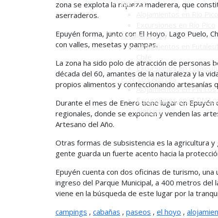
Río Pico
zona se explota la riqueza maderera, que consti
Alojamientos en Río Pic
aserraderos.
Excursiones en Río Pico
Epuyén forma, junto con El Hoyo, Lago Puelo, Cho
Futaleufú (Ch)
con valles, mesetas y pampas.
Alojamientos en Futaleuf
Chile
La zona ha sido polo de atracción de personas b
Excursiones en Futaleuf
década del 60, amantes de la naturaleza y la vida
P. N. Los Alerces
propios alimentos y confeccionando artesanías qu
Alojamientos en PN Los 
Excursiones en el PN Lo
Durante el mes de Enero tiene lugar en Epuyén 
Alerces
regionales, donde se exponen y venden las arte
Artesano del Año.
Otras formas de subsistencia es la agricultura y 
gente guarda un fuerte acento hacia la protecció
Epuyén cuenta con dos oficinas de turismo, una ub
ingreso del Parque Municipal, a 400 metros del l
viene en la búsqueda de este lugar por la tranqui
campings
,
cabañas
,
paseos
,
el hoyo
,
alojamie