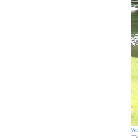
Vac
T