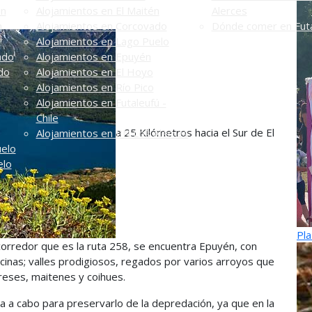
én
Alojamientos en El Maitén
Alerces
n
Alojamientos en Corcovado
Dónde comer en Futa
Alojamientos en Lago Puelo
ado
Alojamientos en Epuyén
do
Alojamientos en El Hoyo
Alojamientos en Río Pico
Alojamientos en Futaleufú -
Chile
a 25 Kilómetros hacia el Sur de El
Alojamientos en PN Los Alerces
uelo
elo
Pla
orredor que es la ruta 258, se encuentra Epuyén, con
ecinas; valles prodigiosos, regados por varios arroyos que
preses, maitenes y coihues.
da a cabo para preservarlo de la depredación, ya que en la