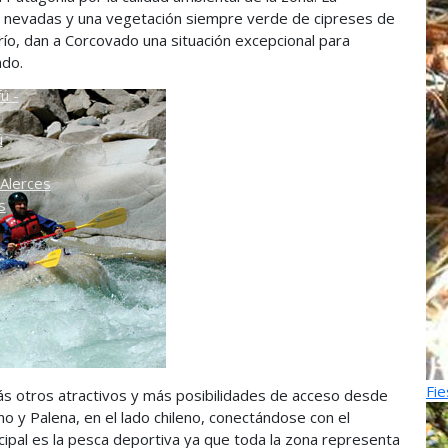
s nevadas y una vegetación siempre verde de cipreses de
o
 río, dan a Corcovado una situación excepcional para
ndo.
ú -
ú
Alerces
s
Fie
más otros atractivos y más posibilidades de acceso desde
ino y Palena, en el lado chileno, conectándose con el
incipal es la pesca deportiva ya que toda la zona representa