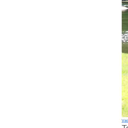
Vac
T