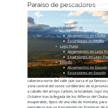
Paraíso de pescadores
Alojamientos en El Mait
Excursiones en El Maité
Corcovado
Alojamientos en Corcov
Excursiones en Corcova
Cholila
Alojamientos en Cholila
Excursiones en Cholila
Lago Puelo
Alojamientos en Lago P
Excursiones en Lago Pu
Epuyén
Alojamientos en Epuyén
Excursiones en Epuyén
El Hoyo
cabecera norte del valle que surca el ya famoso
Alojamientos en El Hoyo
zona central del oeste cordillerano de la provinc
Excursiones en El Hoyo
a caballo del arroyo Carbón, la localidad, cuyo or
Tecka
Octubre tras la llegada de los Rifleros del Chub
Más info de Tecka
insuperable, típico de una villa de montaña, para
Alojamientos en Tecka
naturaleza que ya trascienden las fronteras de la