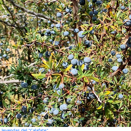
 leyendas del "Calafate"