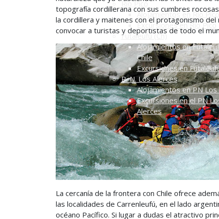
Río Pico
topografía cordillerana con sus cumbres rocosa
Alojamientos en Río Pic
la cordillera y maitenes con el protagonismo del
Excursiones en Río Pico
convocar a turistas y deportistas de todo el mu
Futaleufú (Ch)
Alojamientos en Futaleuf
Chile
Excursiones en Futaleuf
P. N. Los Alerces
Alojamientos en PN Los 
Excursiones en el PN Lo
Alerces
La cercanía de la frontera con Chile ofrece ade
las localidades de Carrenleufú, en el lado argent
océano Pacífico. Si lugar a dudas el atractivo pr