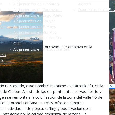
én
Alojamientos en El Maitén
Alerces
n
Alojamientos en Corcovado
Dónde comer en Futa
Alojamientos en Lago Puelo
ado
Alojamientos en Epuyén
do
Alojamientos en El Hoyo
Alojamientos en Río Pico
Alojamientos en Futaleufú -
Chile
Corcovado se emplaza en la
Alojamientos en PN Los Alerces
uelo
elo
 río Corcovado, cuyo nombre mapuche es Carrenleufú, en la
Pla
ia de Chubut. Al este de las serpenteantes curvas del río y
igen se remonta a la colonización de la zona del Valle 16 de
ut del Coronel Fontana en 1895, ofrece un marco
 las actividades de pesca, rafting y observación de la
 Patagonia por la calidad ambiental de la zona. La