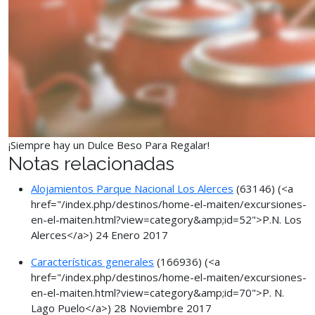
¡Siempre hay un Dulce Beso Para Regalar!
Notas relacionadas
Alojamientos Parque Nacional Los Alerces
(63146)
(<a
href="/index.php/destinos/home-el-maiten/excursiones-
en-el-maiten.html?view=category&amp;id=52">P.N. Los
Alerces</a>)
24 Enero 2017
Características generales
(166936)
(<a
href="/index.php/destinos/home-el-maiten/excursiones-
en-el-maiten.html?view=category&amp;id=70">P. N.
Lago Puelo</a>)
28 Noviembre 2017