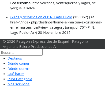
Ecosistema
Entre volcanes, ventisqueros y lagos, se
yergue la selva...
Guías y servicios en el P.N. Lago Puelo
(180062)
(<a
href="/index.php/destinos/home-el-maiten/excursiones-
en-el-maiten.html?view=category&amp;id=70">P. N.
Lago Puelo</a>)
28 Noviembre 2017
© 2026 PatagoniaExpress desde Esquel - Patagonia
Argentina
Balero Producciones Ar
Destinos
Dónde comer
Dónde dormir
Qué hacer
Pura Patagonia
Más servicios