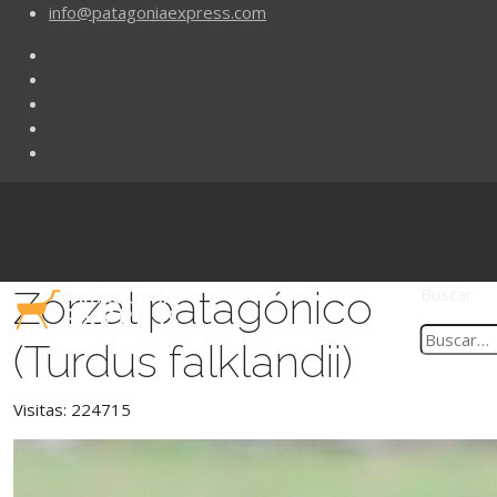
info@patagoniaexpress.com
Zorzal patagónico
Buscar
(Turdus falklandii)
Visitas: 224715