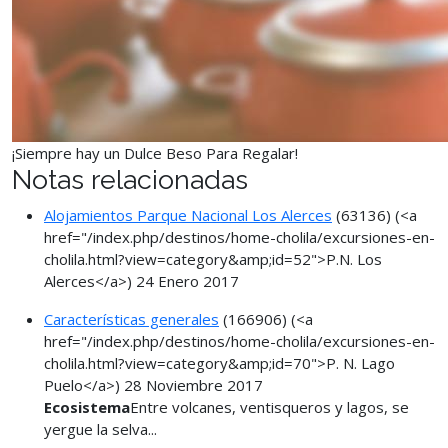
¡Siempre hay un Dulce Beso Para Regalar!
Notas relacionadas
Alojamientos Parque Nacional Los Alerces
(63136)
(<a
href="/index.php/destinos/home-cholila/excursiones-en-
cholila.html?view=category&amp;id=52">P.N. Los
Alerces</a>)
24 Enero 2017
Características generales
(166906)
(<a
href="/index.php/destinos/home-cholila/excursiones-en-
cholila.html?view=category&amp;id=70">P. N. Lago
Puelo</a>)
28 Noviembre 2017
Ecosistema
Entre volcanes, ventisqueros y lagos, se
yergue la selva...