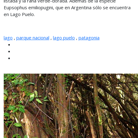
listada y la rana verde-dorada. Además de la especie
Eupsophus emiliopugini, que en Argentina sólo se encuentra
en Lago Puelo.
lago
,
parque nacional
,
lago puelo
,
patagonia