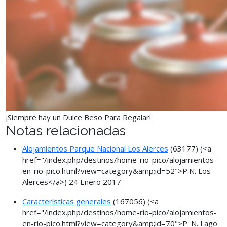
¡Siempre hay un Dulce Beso Para Regalar!
Notas relacionadas
Alojamientos Parque Nacional Los Alerces
(63177)
(<a
href="/index.php/destinos/home-rio-pico/alojamientos-
en-rio-pico.html?view=category&amp;id=52">P.N. Los
Alerces</a>)
24 Enero 2017
Características generales
(167056)
(<a
href="/index.php/destinos/home-rio-pico/alojamientos-
en-rio-pico.html?view=category&amp;id=70">P. N. Lago