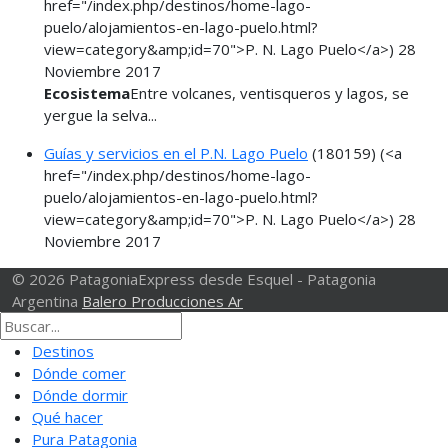
href="/index.php/destinos/home-lago-
puelo/alojamientos-en-lago-puelo.html?
view=category&amp;id=70">P. N. Lago Puelo</a>)
28
Noviembre 2017
Ecosistema
Entre volcanes, ventisqueros y lagos, se
yergue la selva...
Guías y servicios en el P.N. Lago Puelo
(180159)
(<a
href="/index.php/destinos/home-lago-
puelo/alojamientos-en-lago-puelo.html?
view=category&amp;id=70">P. N. Lago Puelo</a>)
28
Noviembre 2017
© 2026 PatagoniaExpress desde Esquel - Patagonia
Argentina
Balero Producciones Ar
Destinos
Dónde comer
Dónde dormir
Qué hacer
Pura Patagonia