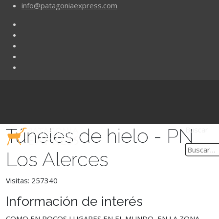
info@patagoniaexpress.com
Túneles de hielo - PN
Buscar
Los Alerces
Visitas: 257340
Información de interés
COMO EN POCOS LUGARES EN EL MUNDO, EN LA ZONA