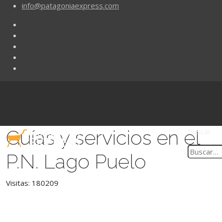
info@patagoniaexpress.com
Guías y servicios en el
Buscar
P.N. Lago Puelo
Visitas: 180209