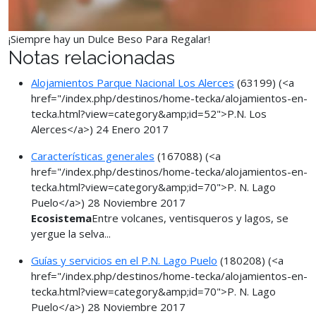
¡Siempre hay un Dulce Beso Para Regalar!
Notas relacionadas
Alojamientos Parque Nacional Los Alerces
(63199)
(<a
href="/index.php/destinos/home-tecka/alojamientos-en-
tecka.html?view=category&amp;id=52">P.N. Los
Alerces</a>)
24 Enero 2017
Características generales
(167088)
(<a
href="/index.php/destinos/home-tecka/alojamientos-en-
tecka.html?view=category&amp;id=70">P. N. Lago
Puelo</a>)
28 Noviembre 2017
Ecosistema
Entre volcanes, ventisqueros y lagos, se
yergue la selva...
Guías y servicios en el P.N. Lago Puelo
(180208)
(<a
href="/index.php/destinos/home-tecka/alojamientos-en-
tecka.html?view=category&amp;id=70">P. N. Lago
Puelo</a>)
28 Noviembre 2017