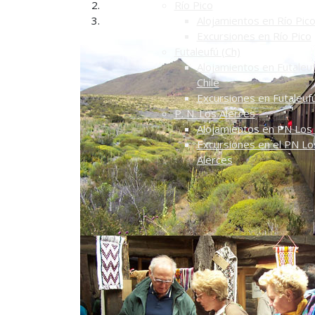
Río Pico
Alojamientos en Río Pic
Excursiones en Río Pico
Futaleufú (Ch)
Alojamientos en Futaleuf
Chile
Excursiones en Futaleuf
P. N. Los Alerces
Alojamientos en PN Los 
Excursiones en el PN Lo
Alerces