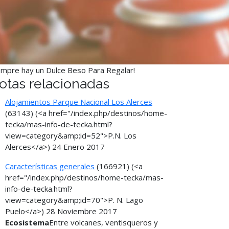
empre hay un Dulce Beso Para Regalar!
otas relacionadas
Alojamientos Parque Nacional Los Alerces
(63143)
(<a href="/index.php/destinos/home-
tecka/mas-info-de-tecka.html?
view=category&amp;id=52">P.N. Los
Alerces</a>)
24 Enero 2017
Características generales
(166921)
(<a
href="/index.php/destinos/home-tecka/mas-
info-de-tecka.html?
view=category&amp;id=70">P. N. Lago
Puelo</a>)
28 Noviembre 2017
Ecosistema
Entre volcanes, ventisqueros y