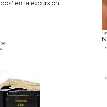
ados" en la excursión
¡Si
N
stas
os