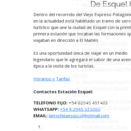
De Esquel 
Alojamientos en El Mait
Excursiones en El Maité
Dentro del recorrido del Viejo Expreso Patagóni
Corcovado
en la actualidad está habilitado un tramo de serv
Alojamientos en Corcov
turístico que une la ciudad de Esquel con la primi
Excursiones en Corcova
primera estación que tocaban las formaciones q
Cholila
viajaban en dirección a El Maitén.
Alojamientos en Cholila
Excursiones en Cholila
Es una oportunidad única de viajar en un medio
Lago Puelo
legendario que le agregará el sabor de una aven
Alojamientos en Lago P
épica a la visita de los turistas.
Excursiones en Lago Pu
Epuyén
Horarios y Tarifas
Alojamientos en Epuyén
Excursiones en Epuyén
Contactos Estación Esquel:
El Hoyo
Alojamientos en El Hoyo
TELEFONO FIJO:
+54 02945 451403
Excursiones en El Hoyo
WHATSAPP:
+54 9 2945 335060
Tecka
EMAIL:
latrochitaesquel@hotmail.com
Más info de Tecka
Alojamientos en Tecka