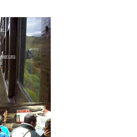
o
ú -
ú
Alerces
s