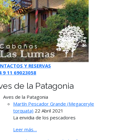
NTACTOS Y RESERVAS
4 9 11 69023058
ves de la Patagonia
Aves de la Patagonia
Martín Pescador Grande (Megaceryle
torquata)
22 Abril 2021
La envidia de los pescadores
Leer más…