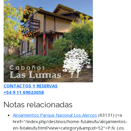
CONTACTOS Y RESERVAS
+54 9 11 69023058
Notas relacionadas
Alojamientos Parque Nacional Los Alerces
(63131)
(<a
href="/index.php/destinos/home-futaleufu/alojamientos-
en-futaleufu.html?view=category&amp;id=52">P.N. Los