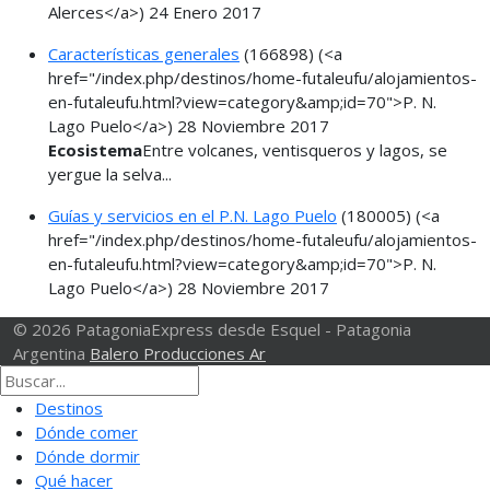
Alerces</a>)
24 Enero 2017
Características generales
(166898)
(<a
href="/index.php/destinos/home-futaleufu/alojamientos-
en-futaleufu.html?view=category&amp;id=70">P. N.
Lago Puelo</a>)
28 Noviembre 2017
Ecosistema
Entre volcanes, ventisqueros y lagos, se
yergue la selva...
Guías y servicios en el P.N. Lago Puelo
(180005)
(<a
href="/index.php/destinos/home-futaleufu/alojamientos-
en-futaleufu.html?view=category&amp;id=70">P. N.
Lago Puelo</a>)
28 Noviembre 2017
© 2026 PatagoniaExpress desde Esquel - Patagonia
Argentina
Balero Producciones Ar
Destinos
Dónde comer
Dónde dormir
Qué hacer