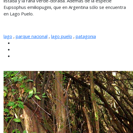
listada y la rana verde-dorada. Además de la especie
Eupsophus emiliopugini, que en Argentina sólo se encuentra
en Lago Puelo.
lago
,
parque nacional
,
lago puelo
,
patagonia