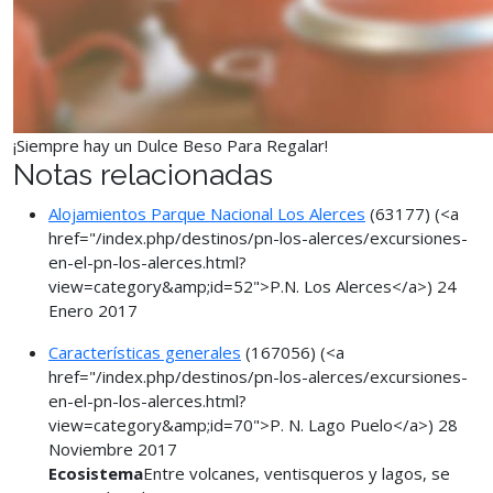
¡Siempre hay un Dulce Beso Para Regalar!
Notas relacionadas
Alojamientos Parque Nacional Los Alerces
(63177)
(<a
href="/index.php/destinos/pn-los-alerces/excursiones-
en-el-pn-los-alerces.html?
view=category&amp;id=52">P.N. Los Alerces</a>)
24
Enero 2017
Características generales
(167056)
(<a
href="/index.php/destinos/pn-los-alerces/excursiones-
en-el-pn-los-alerces.html?
view=category&amp;id=70">P. N. Lago Puelo</a>)
28
Noviembre 2017
Ecosistema
Entre volcanes, ventisqueros y lagos, se