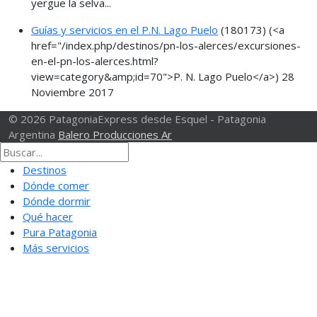
yergue la selva...
Guías y servicios en el P.N. Lago Puelo
(180173)
(<a
href="/index.php/destinos/pn-los-alerces/excursiones-
en-el-pn-los-alerces.html?
view=category&amp;id=70">P. N. Lago Puelo</a>)
28
Noviembre 2017
© 2026 PatagoniaExpress desde Esquel - Patagonia
Argentina
Balero Producciones Ar
Destinos
Dónde comer
Dónde dormir
Qué hacer
Pura Patagonia
Más servicios