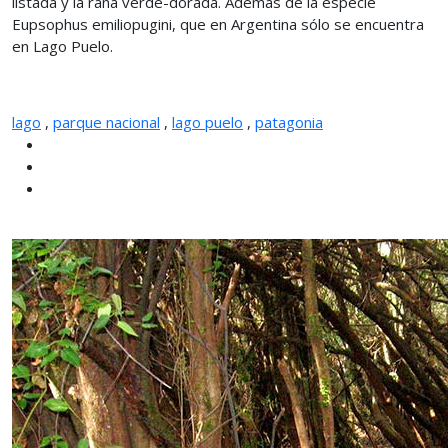
listada y la rana verde-dorada. Además de la especie
Eupsophus emiliopugini, que en Argentina sólo se encuentra
en Lago Puelo.
lago
,
parque nacional
,
lago puelo
,
patagonia