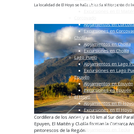
Alojamientos en El Mait
La localidad de El Hoyo se halla ubicada al Noroeste de la 
Excursiones en El Maité
Corcovado
Alojamientos en Corcov
Excursiones en Corcova
Cholila
Alojamientos en Cholila
Excursiones en Cholila
Lago Puelo
Alojamientos en Lago P
Excursiones en Lago Pu
Epuyén
Alojamientos en Epuyén
Excursiones en Epuyén
El Hoyo
Alojamientos en El Hoyo
Excursiones en El Hoyo
Tecka
Cordillera de los Andes y a 10 km al Sur del Paral
Más info de Tecka
Epuyen, El Maitén y Cholila forman la Comarca An
Alojamientos en Tecka
pintorescos de la Región.