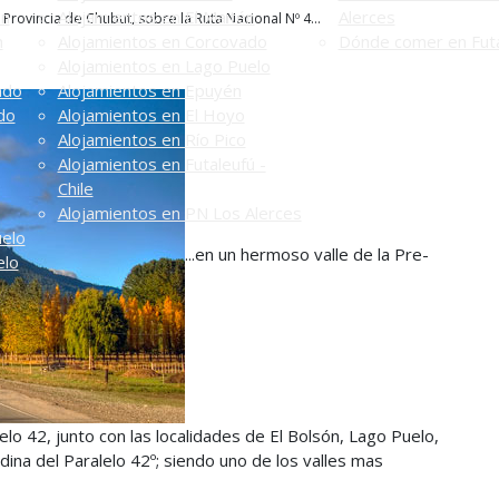
én
Alojamientos en El Maitén
Alerces
Provincia de Chubut, sobre la Ruta Nacional Nº 4...
n
Alojamientos en Corcovado
Dónde comer en Futa
Alojamientos en Lago Puelo
ado
Alojamientos en Epuyén
do
Alojamientos en El Hoyo
Alojamientos en Río Pico
Alojamientos en Futaleufú -
Chile
Alojamientos en PN Los Alerces
uelo
...en un hermoso valle de la Pre-
elo
elo 42, junto con las localidades de El Bolsón, Lago Puelo,
dina del Paralelo 42º; siendo uno de los valles mas