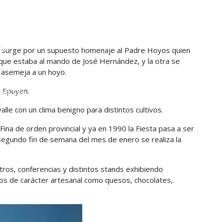
o
ú -
a surge por un supuesto homenaje al Padre Hoyos quien
 que estaba al mando de José Hernández, y la otra se
ú
e asemeja a un hoyo.
e Epuyen.
Alerces
s
alle con un clima benigno para distintos cultivos.
Fina de orden provincial y ya en 1990 la Fiesta pasa a ser
segundo fin de semana del mes de enero se realiza la
tros, conferencias y distintos stands exhibiendo
tros de carácter artesanal como quesos, chocolates,