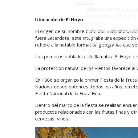
Río Pico
Alojamientos en Río Pic
Excursiones en Río Pico
Ubicación de El Hoyo
Futaleufú (Ch)
Alojamientos en Futaleuf
El origen de su nombre tiene dos versiones, un
Chile
fuera Sacerdote, este integraba una expedición
Excursiones en Futaleuf
refiere a la notable formación geográfica que s
P. N. Los Alerces
Los primeros pobladores lo llamaban El Hoyo d
Alojamientos en PN Los 
Excursiones en el PN Lo
La protección natural de los vientos favorece al v
Alerces
En 1886 se organizo la primer Fiesta de la Fruta 
Nacional desde entonces, todos los años, en el 
Fiesta Nacional de la Fruta Fina.
Dentro del marco de la fiesta se realizan encuen
productos relacionados con las frutas finas y o
cervezas, vinos.