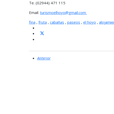
Te. (02944) 471 115
Email:
turismoelhoyo@gmail.com
fina
,
fruta
,
cabañas
,
paseos
,
el hoyo
,
alojamie
Anterior