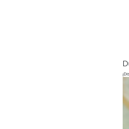
D
¡Di