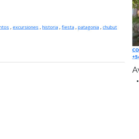
ntos
,
excursiones
,
historia
,
fiesta
,
patagonia
,
chubut
CO
+5
A