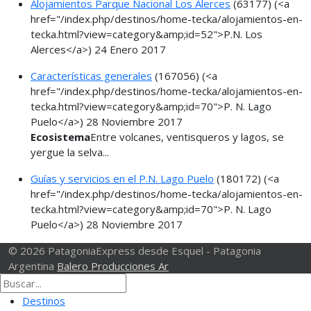
Alojamientos Parque Nacional Los Alerces
(63177)
(<a
href="/index.php/destinos/home-tecka/alojamientos-en-
tecka.html?view=category&amp;id=52">P.N. Los
Alerces</a>)
24 Enero 2017
Características generales
(167056)
(<a
href="/index.php/destinos/home-tecka/alojamientos-en-
tecka.html?view=category&amp;id=70">P. N. Lago
Puelo</a>)
28 Noviembre 2017
Ecosistema
Entre volcanes, ventisqueros y lagos, se
yergue la selva...
Guías y servicios en el P.N. Lago Puelo
(180172)
(<a
href="/index.php/destinos/home-tecka/alojamientos-en-
tecka.html?view=category&amp;id=70">P. N. Lago
Puelo</a>)
28 Noviembre 2017
© 2026 PatagoniaExpress desde Esquel - Patagonia
Argentina
Balero Producciones Ar
Destinos