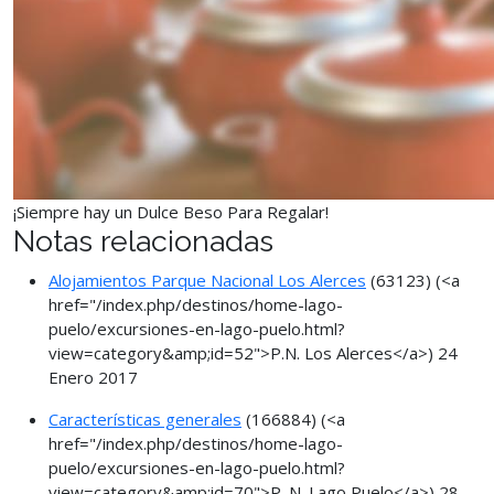
¡Siempre hay un Dulce Beso Para Regalar!
Notas relacionadas
Alojamientos Parque Nacional Los Alerces
(63123)
(<a
href="/index.php/destinos/home-lago-
puelo/excursiones-en-lago-puelo.html?
view=category&amp;id=52">P.N. Los Alerces</a>)
24
Enero 2017
Características generales
(166884)
(<a
href="/index.php/destinos/home-lago-
puelo/excursiones-en-lago-puelo.html?
view=category&amp;id=70">P. N. Lago Puelo</a>)
28