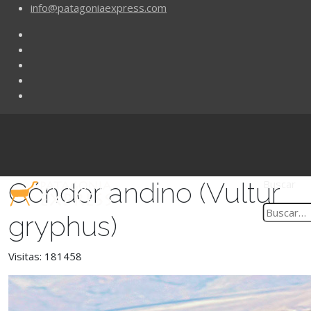
info@patagoniaexpress.com
Cóndor andino (Vultur
Buscar
gryphus)
Visitas: 181458