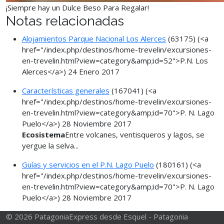
¡Siempre hay un Dulce Beso Para Regalar!
Notas relacionadas
Alojamientos Parque Nacional Los Alerces
(63175)
(<a
href="/index.php/destinos/home-trevelin/excursiones-
en-trevelin.html?view=category&amp;id=52">P.N. Los
Alerces</a>)
24 Enero 2017
Características generales
(167041)
(<a
href="/index.php/destinos/home-trevelin/excursiones-
en-trevelin.html?view=category&amp;id=70">P. N. Lago
Puelo</a>)
28 Noviembre 2017
Ecosistema
Entre volcanes, ventisqueros y lagos, se
yergue la selva...
Guías y servicios en el P.N. Lago Puelo
(180161)
(<a
href="/index.php/destinos/home-trevelin/excursiones-
en-trevelin.html?view=category&amp;id=70">P. N. Lago
Puelo</a>)
28 Noviembre 2017
© 2026 PatagoniaExpress desde Esquel - Patagonia