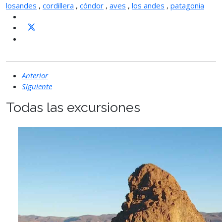
losandes
,
cordillera
,
cóndor
,
aves
,
los andes
,
patagonia
Anterior
Siguiente
Todas las excursiones