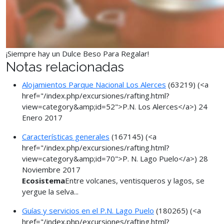
¡Siempre hay un Dulce Beso Para Regalar!
Notas relacionadas
Alojamientos Parque Nacional Los Alerces
(63219)
(<a
href="/index.php/excursiones/rafting.html?
view=category&amp;id=52">P.N. Los Alerces</a>)
24
Enero 2017
Características generales
(167145)
(<a
href="/index.php/excursiones/rafting.html?
view=category&amp;id=70">P. N. Lago Puelo</a>)
28
Noviembre 2017
Ecosistema
Entre volcanes, ventisqueros y lagos, se
yergue la selva...
Guías y servicios en el P.N. Lago Puelo
(180265)
(<a
href="/index.php/excursiones/rafting.html?