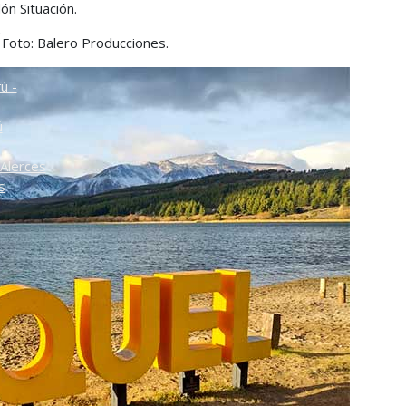
ón Situación.
o
. Foto: Balero Producciones.
ú -
ú
Alerces
s