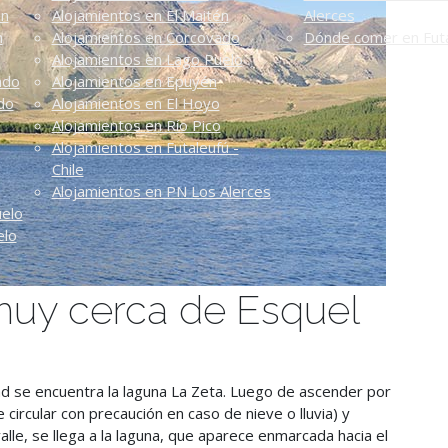
én
Alojamientos en El Maitén
Alerces
n
Alojamientos en Corcovado
Dónde comer en Futa
Alojamientos en Lago Puelo
ado
Alojamientos en Epuyén
do
Alojamientos en El Hoyo
Alojamientos en Río Pico
Alojamientos en Futaleufú -
Chile
Alojamientos en PN Los Alerces
uelo
elo
 muy cerca de Esquel
dad se encuentra la laguna La Zeta. Luego de ascender por
circular con precaución en caso de nieve o lluvia) y
lle, se llega a la laguna, que aparece enmarcada hacia el