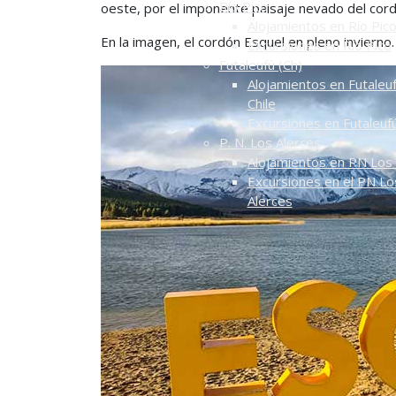
Río Pico
oeste, por el imponente paisaje nevado del cord
Alojamientos en Río Pic
En la imagen, el cordón Esquel en pleno invierno
Excursiones en Río Pico
Futaleufú (Ch)
Alojamientos en Futaleuf
Chile
Excursiones en Futaleuf
P. N. Los Alerces
Alojamientos en PN Los 
Excursiones en el PN Lo
Alerces