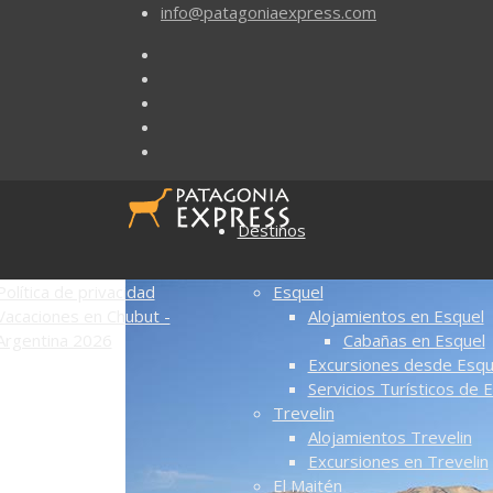
info@patagoniaexpress.com
Destinos
Política de privacidad
Esquel
Vacaciones en Chubut -
Alojamientos en Esquel
Argentina 2026
Cabañas en Esquel
Excursiones desde Esqu
Servicios Turísticos de 
Trevelin
Alojamientos Trevelin
Excursiones en Trevelin
El Maitén