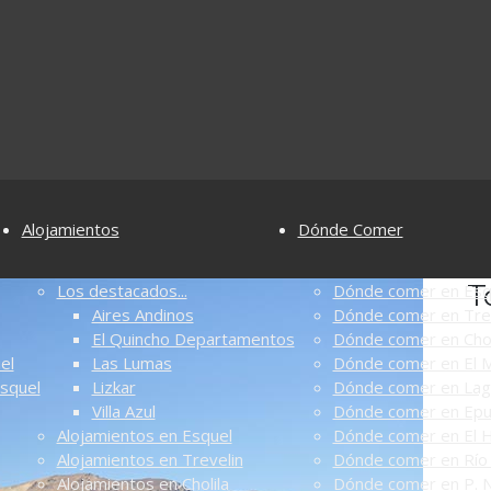
Alojamientos
Dónde Comer
T
Los destacados...
Dónde comer en Esq
Aires Andinos
Dónde comer en Tre
El Quincho Departamentos
Dónde comer en Chol
el
Las Lumas
Dónde comer en El M
Esquel
Lizkar
Dónde comer en Lag
Villa Azul
Dónde comer en Ep
Alojamientos en Esquel
Dónde comer en El 
Alojamientos en Trevelin
Dónde comer en Río 
Alojamientos en Cholila
Dónde comer en P. N