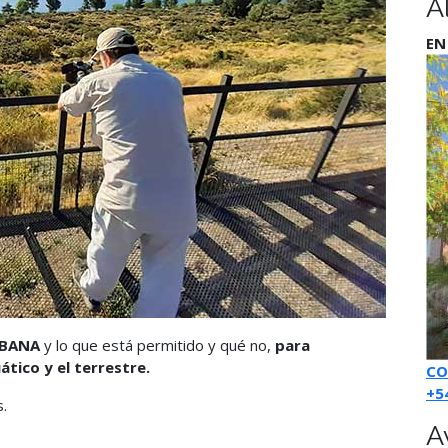
A
EN
RBANA
y lo que está permitido y qué no,
para
tico y el terrestre.
CO
+5
.
A