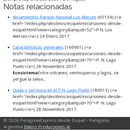
Notas relacionadas
Alojamientos Parque Nacional Los Alerces
(63134)
(<a
href="/index.php/destinos/esquel/excursiones-desde-
esquel.html?view=category&amp;id=52">P.N. Los
Alerces</a>)
24 Enero 2017
Características generales
(166901)
(<a
href="/index.php/destinos/esquel/excursiones-desde-
esquel.html?view=category&amp;id=70">P. N. Lago
Puelo</a>)
28 Noviembre 2017
Ecosistema
Entre volcanes, ventisqueros y lagos, se
yergue la selva...
Guías y servicios en el P.N. Lago Puelo
(180013)
(<a
href="/index.php/destinos/esquel/excursiones-desde-
esquel.html?view=category&amp;id=70">P. N. Lago
Puelo</a>)
28 Noviembre 2017
© 2026 PatagoniaExpress desde Esquel - Patagonia
Argentina
Balero Producciones Ar