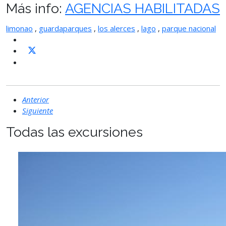
Más info:
AGENCIAS HABILITADAS
limonao
,
guardaparques
,
los alerces
,
lago
,
parque nacional
Anterior
Siguiente
Todas las excursiones