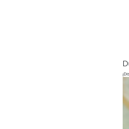
D
¡Di