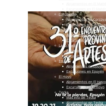
Alojamientos en El Mait
Excursiones en El Maité
Corcovado
Alojamientos en Corcov
Excursiones en Corcova
Cholila
Alojamientos en Cholila
Excursiones en Cholila
Lago Puelo
Alojamientos en Lago P
Excursiones en Lago Pu
Epuyén
Alojamientos en Epuyén
Excursiones en Epuyén
El Hoyo
Alojamientos en El Hoyo
Excursiones en El Hoyo
Tecka
Más info de Tecka
Alojamientos en Tecka