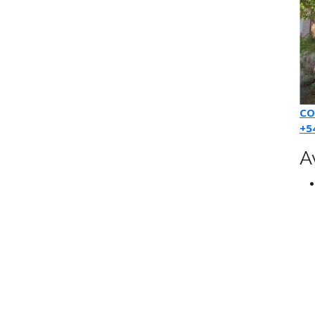
CO
+5
A