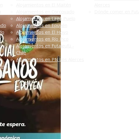
én
Alojamientos en El Maitén
Alerces
n
Alojamientos en Corcovado
Dónde comer en Futa
Alojamientos en Lago Puelo
ado
Alojamientos en Epuyén
do
Alojamientos en El Hoyo
Alojamientos en Río Pico
Alojamientos en Futaleufú -
Chile
Alojamientos en PN Los Alerces
uelo
elo