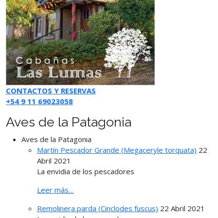
CONTACTOS Y RESERVAS
+54 9 11 69023058
Aves de la Patagonia
Aves de la Patagonia
Martín Pescador Grande (Megaceryle torquata)
22
Abril 2021
La envidia de los pescadores
Leer más…
Remolinera parda (Cinclodes fuscus)
22 Abril 2021