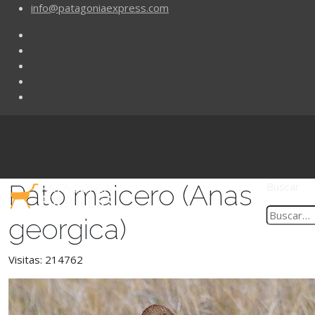
info@patagoniaexpress.com
Pato maicero (Anas
Buscar
georgica)
Visitas: 214762