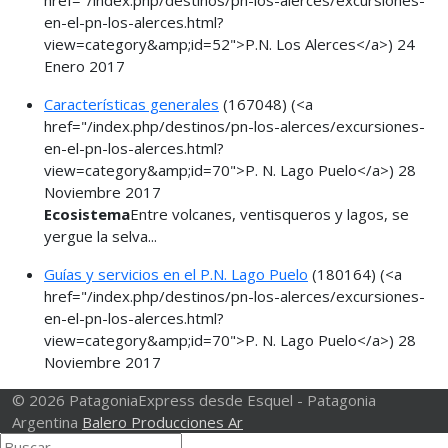
en-el-pn-los-alerces.html?
view=category&amp;id=52">P.N. Los Alerces</a>)
24
Enero 2017
Características generales
(167048)
(<a
href="/index.php/destinos/pn-los-alerces/excursiones-
en-el-pn-los-alerces.html?
view=category&amp;id=70">P. N. Lago Puelo</a>)
28
Noviembre 2017
Ecosistema
Entre volcanes, ventisqueros y lagos, se
yergue la selva...
Guías y servicios en el P.N. Lago Puelo
(180164)
(<a
href="/index.php/destinos/pn-los-alerces/excursiones-
en-el-pn-los-alerces.html?
view=category&amp;id=70">P. N. Lago Puelo</a>)
28
Noviembre 2017
© 2026 PatagoniaExpress desde Esquel - Patagonia
Argentina
Balero Producciones Ar