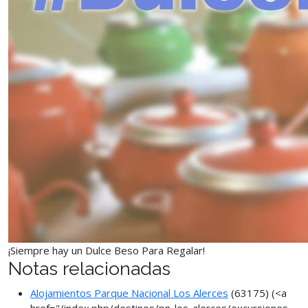
¡Siempre hay un Dulce Beso Para Regalar!
Notas relacionadas
Alojamientos Parque Nacional Los Alerces
(63175)
(<a
href="/index.php/destinos/pn-los-alerces/excursiones-