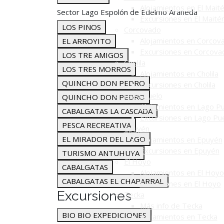
Alojamientos en El Mait
Sector Lago Espolón de Edelmo Araneda
Excursiones en El Maité
LOS PINOS
Corcovado
Alojamientos en Corcov
EL ARROYITO
Excursiones en Corcova
LOS TRE AMIGOS
Cholila
LOS TRES MORROS
Alojamientos en Cholila
QUINCHO DON PEDRO
Excursiones en Cholila
Lago Puelo
QUINCHO DON PEDRO
Alojamientos en Lago P
CABALGATAS LA CASCADA
Excursiones en Lago Pu
PESCA RECREATIVA
Epuyén
EL MIRADOR DEL LAGO
Alojamientos en Epuyén
Excursiones en Epuyén
TURISMO ANTUHUYA
El Hoyo
CABALGATAS
Alojamientos en El Hoyo
CABALGATAS EL CHAPARRAL
Excursiones en El Hoyo
Excursiones
Tecka
Más info de Tecka
BIO BIO EXPEDICIONES
Alojamientos en Tecka