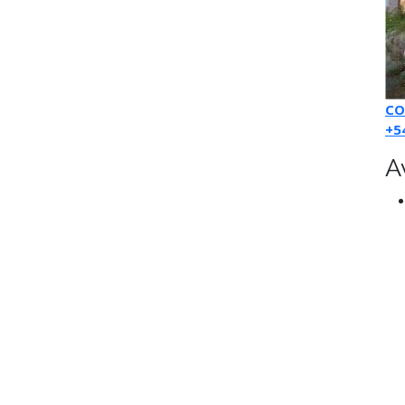
CO
+5
A