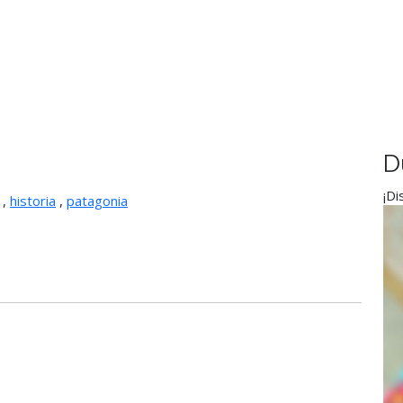
D
¡Di
,
historia
,
patagonia