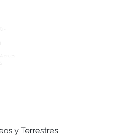
o
ú -
ú
Alerces
s
eos y Terrestres