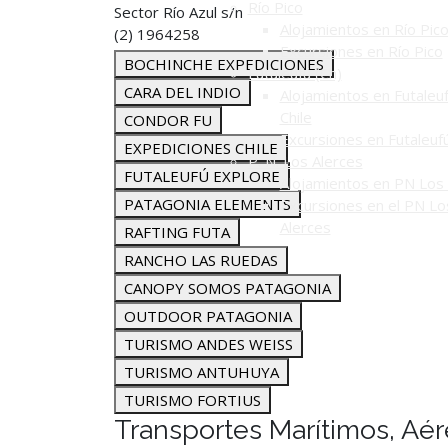
Río Pico
Sector Río Azul s/n
Alojamientos en Río Pic
(2) 1964258
Excursiones en Río Pico
BOCHINCHE EXPEDICIONES
Futaleufú (Ch)
CARA DEL INDIO
Alojamientos en Futaleuf
Chile
CONDOR FU
Excursiones en Futaleuf
EXPEDICIONES CHILE
P. N. Los Alerces
FUTALEUFÚ EXPLORE
Alojamientos en PN Los 
PATAGONIA ELEMENTS
Excursiones en el PN Lo
Alerces
RAFTING FUTA
RANCHO LAS RUEDAS
CANOPY SOMOS PATAGONIA
OUTDOOR PATAGONIA
TURISMO ANDES WEISS
TURISMO ANTUHUYA
TURISMO FORTIUS
Transportes Marítimos, Aér