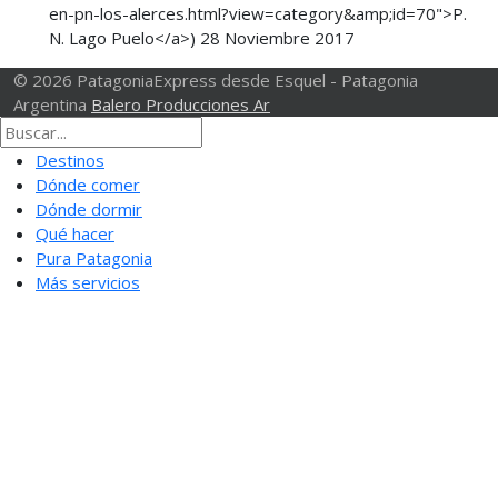
en-pn-los-alerces.html?view=category&amp;id=70">P.
N. Lago Puelo</a>)
28 Noviembre 2017
© 2026 PatagoniaExpress desde Esquel - Patagonia
Argentina
Balero Producciones Ar
Destinos
Dónde comer
Dónde dormir
Qué hacer
Pura Patagonia
Más servicios