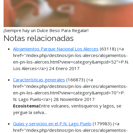
¡Siempre hay un Dulce Beso Para Regalar!
Notas relacionadas
Alojamientos Parque Nacional Los Alerces
(63118)
(<a
href="/index.php/destinos/pn-los-alerces/alojamientos-
en-pn-los-alerces.html?view=category&amp;id=52">P.N.
Los Alerces</a>)
24 Enero 2017
Características generales
(166873)
(<a
href="/index.php/destinos/pn-los-alerces/alojamientos-
en-pn-los-alerces.html?view=category&amp;id=70">P.
N. Lago Puelo</a>)
28 Noviembre 2017
Ecosistema
Entre volcanes, ventisqueros y lagos, se
yergue la selva...
Guías y servicios en el P.N. Lago Puelo
(179983)
(<a
href="/index.php/destinos/pn-los-alerces/alojamientos-