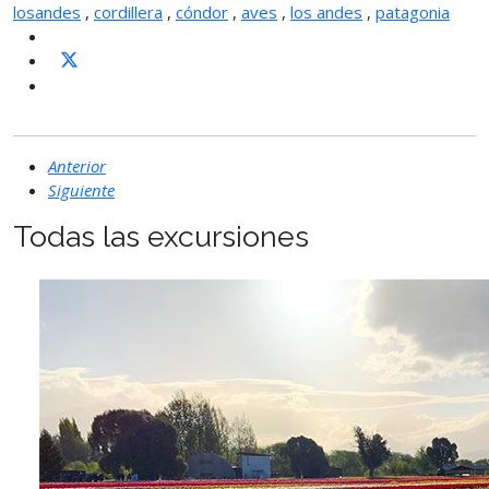
losandes
,
cordillera
,
cóndor
,
aves
,
los andes
,
patagonia
Anterior
Siguiente
Todas las excursiones