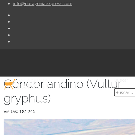
info@patagoniaexpress.com
Cóndor andino (Vultur
Buscar
gryphus)
Visitas: 181245