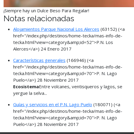
¡Siempre hay un Dulce Beso Para Regalar!
Notas relacionadas
Alojamientos Parque Nacional Los Alerces
(63152)
(<a
href="/index.php/destinos/home-tecka/mas-info-de-
tecka.html?view=category&amp;id=52">P.N. Los
Alerces</a>)
24 Enero 2017
Características generales
(166946)
(<a
href="/index.php/destinos/home-tecka/mas-info-de-
tecka.html?view=category&amp;id=70">P. N. Lago
Puelo</a>)
28 Noviembre 2017
Ecosistema
Entre volcanes, ventisqueros y lagos, se
yergue la selva...
Guías y servicios en el P.N. Lago Puelo
(180071)
(<a
href="/index.php/destinos/home-tecka/mas-info-de-
tecka.html?view=category&amp;id=70">P. N. Lago
Puelo</a>)
28 Noviembre 2017