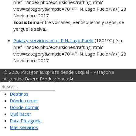
href="/index.php/excursiones/rafting.html?
view=category&amp;id=70">P. N. Lago Puelo</a>)
28
Noviembre 2017
Ecosistema
Entre volcanes, ventisqueros y lagos, se
yergue la selva...
Guías y servicios en el P.N. Lago Puelo
(180192)
(<a
href="/index.php/excursiones/rafting.html?
view=category&amp;id=70">P. N. Lago Puelo</a>)
28
Noviembre 2017
© 2026 PatagoniaExpress desde Esquel - Patagonia
Argentina
Balero Producciones Ar
Destinos
Dónde comer
Dónde dormir
Qué hacer
Pura Patagonia
Más servicios