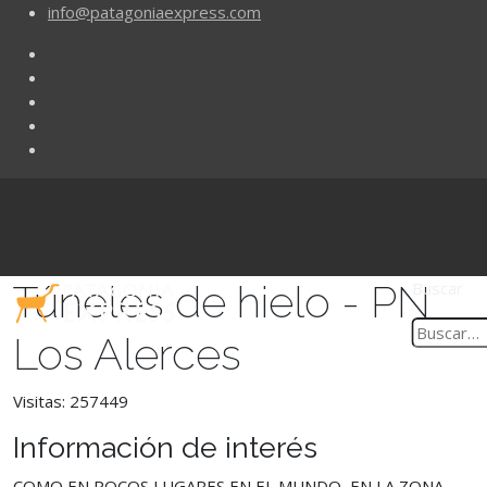
info@patagoniaexpress.com
Túneles de hielo - PN
Buscar
Los Alerces
Visitas: 257449
Información de interés
COMO EN POCOS LUGARES EN EL MUNDO, EN LA ZONA