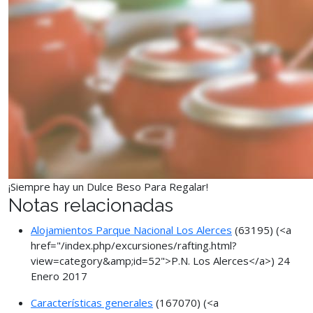
¡Siempre hay un Dulce Beso Para Regalar!
Notas relacionadas
Alojamientos Parque Nacional Los Alerces
(63195)
(<a
href="/index.php/excursiones/rafting.html?
view=category&amp;id=52">P.N. Los Alerces</a>)
24
Enero 2017
Características generales
(167070)
(<a