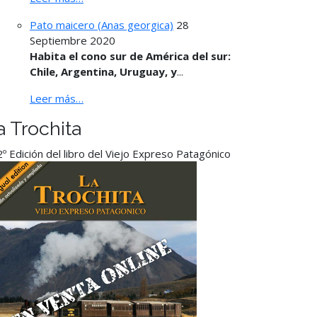
Pato maicero (Anas georgica)
28
Septiembre 2020
Habita el cono sur de América del sur:
Chile, Argentina, Uruguay, y
...
Leer más…
a Trochita
º Edición del libro del Viejo Expreso Patagónico