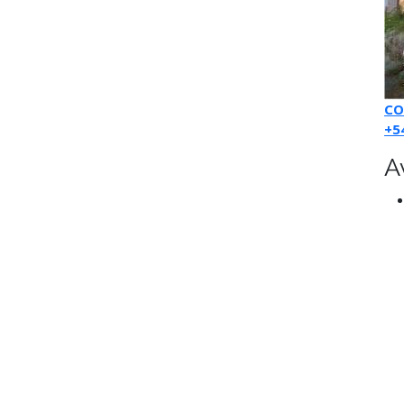
CO
+5
A