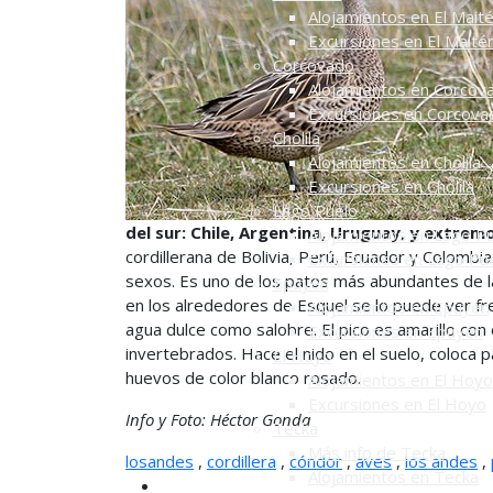
Alojamientos en El Mait
Excursiones en El Maité
Corcovado
Alojamientos en Corcov
Excursiones en Corcova
Cholila
Alojamientos en Cholila
Excursiones en Cholila
Lago Puelo
del sur: Chile, Argentina, Uruguay, y extremo
Alojamientos en Lago P
cordillerana de Bolivia, Perú, Ecuador y Colombi
Excursiones en Lago Pu
sexos. Es uno de los patos más abundantes de la 
Epuyén
en los alrededores de Esquel se lo puede ver f
Alojamientos en Epuyén
agua dulce como salobre. El pico es amarillo con 
Excursiones en Epuyén
invertebrados. Hace el nido en el suelo, coloca 
El Hoyo
huevos de color blanco rosado.
Alojamientos en El Hoyo
Excursiones en El Hoyo
Info y Foto: Héctor Gonda
Tecka
Más info de Tecka
losandes
,
cordillera
,
cóndor
,
aves
,
los andes
,
Alojamientos en Tecka