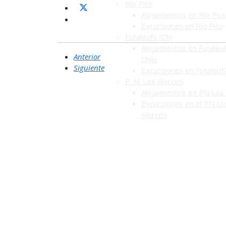
Río Pico
Alojamientos en Río Pic
Excursiones en Río Pico
Futaleufú (Ch)
Alojamientos en Futaleuf
Anterior
Chile
Siguiente
Excursiones en Futaleuf
P. N. Los Alerces
Alojamientos en PN Los 
Excursiones en el PN Lo
Alerces