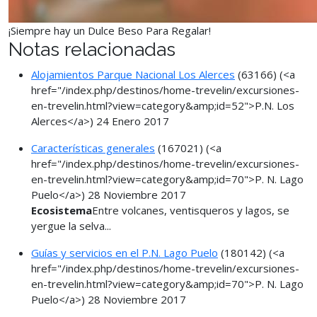
¡Siempre hay un Dulce Beso Para Regalar!
Notas relacionadas
Alojamientos Parque Nacional Los Alerces
(63166)
(<a
href="/index.php/destinos/home-trevelin/excursiones-
en-trevelin.html?view=category&amp;id=52">P.N. Los
Alerces</a>)
24 Enero 2017
Características generales
(167021)
(<a
href="/index.php/destinos/home-trevelin/excursiones-
en-trevelin.html?view=category&amp;id=70">P. N. Lago
Puelo</a>)
28 Noviembre 2017
Ecosistema
Entre volcanes, ventisqueros y lagos, se
yergue la selva...
Guías y servicios en el P.N. Lago Puelo
(180142)
(<a
href="/index.php/destinos/home-trevelin/excursiones-
en-trevelin.html?view=category&amp;id=70">P. N. Lago
Puelo</a>)
28 Noviembre 2017