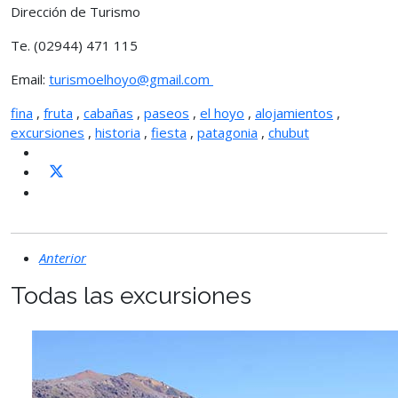
Dirección de Turismo
Te. (02944) 471 115
Email:
turismoelhoyo@gmail.com
fina
,
fruta
,
cabañas
,
paseos
,
el hoyo
,
alojamientos
,
excursiones
,
historia
,
fiesta
,
patagonia
,
chubut
Anterior
Todas las excursiones