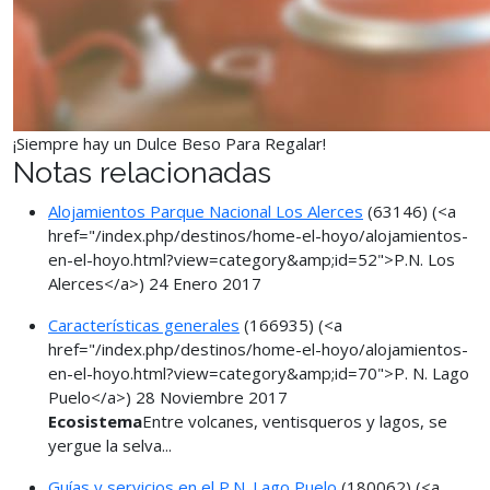
¡Siempre hay un Dulce Beso Para Regalar!
Notas relacionadas
Alojamientos Parque Nacional Los Alerces
(63146)
(<a
href="/index.php/destinos/home-el-hoyo/alojamientos-
en-el-hoyo.html?view=category&amp;id=52">P.N. Los
Alerces</a>)
24 Enero 2017
Características generales
(166935)
(<a
href="/index.php/destinos/home-el-hoyo/alojamientos-
en-el-hoyo.html?view=category&amp;id=70">P. N. Lago
Puelo</a>)
28 Noviembre 2017
Ecosistema
Entre volcanes, ventisqueros y lagos, se
yergue la selva...
Guías y servicios en el P.N. Lago Puelo
(180062)
(<a