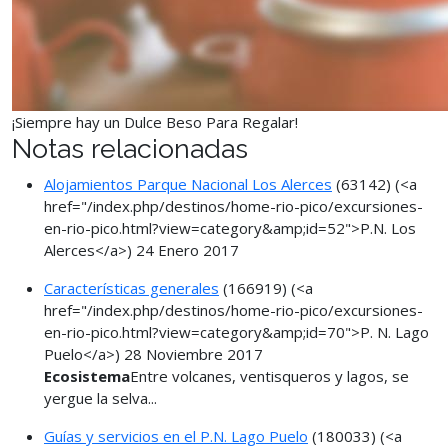
¡Siempre hay un Dulce Beso Para Regalar!
Notas relacionadas
Alojamientos Parque Nacional Los Alerces
(63142)
(<a
href="/index.php/destinos/home-rio-pico/excursiones-
en-rio-pico.html?view=category&amp;id=52">P.N. Los
Alerces</a>)
24 Enero 2017
Características generales
(166919)
(<a
href="/index.php/destinos/home-rio-pico/excursiones-
en-rio-pico.html?view=category&amp;id=70">P. N. Lago
Puelo</a>)
28 Noviembre 2017
Ecosistema
Entre volcanes, ventisqueros y lagos, se
yergue la selva...
Guías y servicios en el P.N. Lago Puelo
(180033)
(<a