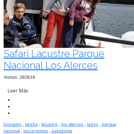
Safari Lacustre Parque
Nacional Los Alerces
Visitas: 280836
Leer Más
bosques
,
lancha
,
lacustre
,
los alerces
,
lagos
,
parque
nacional
,
excursiones
,
patagonia