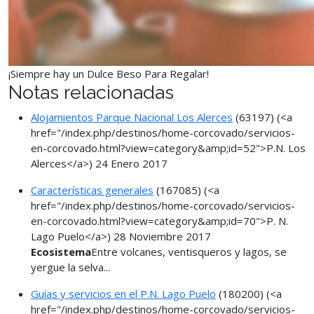
¡Siempre hay un Dulce Beso Para Regalar!
Notas relacionadas
Alojamientos Parque Nacional Los Alerces
(63197)
(<a
href="/index.php/destinos/home-corcovado/servicios-
en-corcovado.html?view=category&amp;id=52">P.N. Los
Alerces</a>)
24 Enero 2017
Características generales
(167085)
(<a
href="/index.php/destinos/home-corcovado/servicios-
en-corcovado.html?view=category&amp;id=70">P. N.
Lago Puelo</a>)
28 Noviembre 2017
Ecosistema
Entre volcanes, ventisqueros y lagos, se
yergue la selva...
Guías y servicios en el P.N. Lago Puelo
(180200)
(<a
href="/index.php/destinos/home-corcovado/servicios-