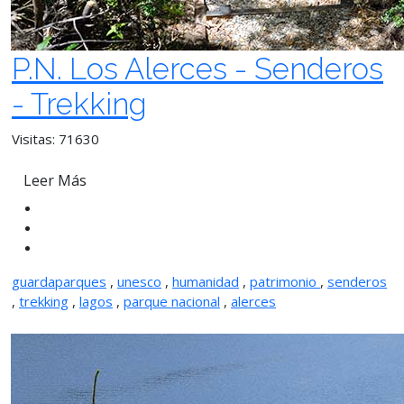
P.N. Los Alerces - Senderos
- Trekking
Visitas: 71630
Leer Más
guardaparques
,
unesco
,
humanidad
,
patrimonio
,
senderos
,
trekking
,
lagos
,
parque nacional
,
alerces