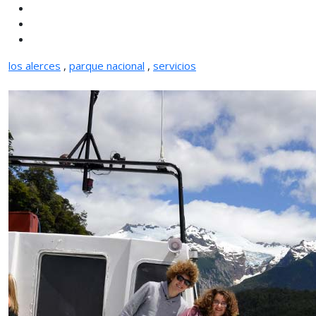
los alerces
,
parque nacional
,
servicios