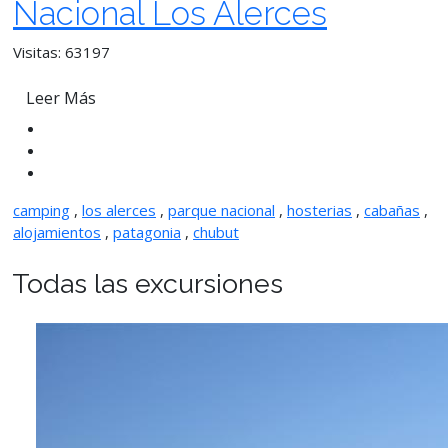
Nacional Los Alerces
Visitas: 63197
Leer Más
camping
,
los alerces
,
parque nacional
,
hosterias
,
cabañas
,
alojamientos
,
patagonia
,
chubut
Todas las excursiones