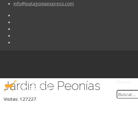
info@patagoniaexpress.com
Jardín de Peonías
Buscar
Visitas: 127227