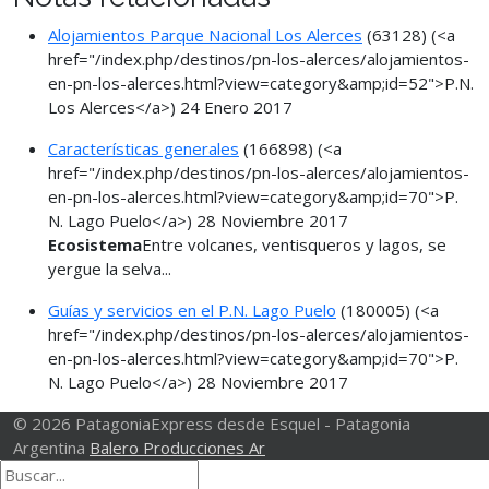
Alojamientos Parque Nacional Los Alerces
(63128)
(<a
href="/index.php/destinos/pn-los-alerces/alojamientos-
en-pn-los-alerces.html?view=category&amp;id=52">P.N.
Los Alerces</a>)
24 Enero 2017
Características generales
(166898)
(<a
href="/index.php/destinos/pn-los-alerces/alojamientos-
en-pn-los-alerces.html?view=category&amp;id=70">P.
N. Lago Puelo</a>)
28 Noviembre 2017
Ecosistema
Entre volcanes, ventisqueros y lagos, se
yergue la selva...
Guías y servicios en el P.N. Lago Puelo
(180005)
(<a
href="/index.php/destinos/pn-los-alerces/alojamientos-
en-pn-los-alerces.html?view=category&amp;id=70">P.
N. Lago Puelo</a>)
28 Noviembre 2017
© 2026 PatagoniaExpress desde Esquel - Patagonia
Argentina
Balero Producciones Ar