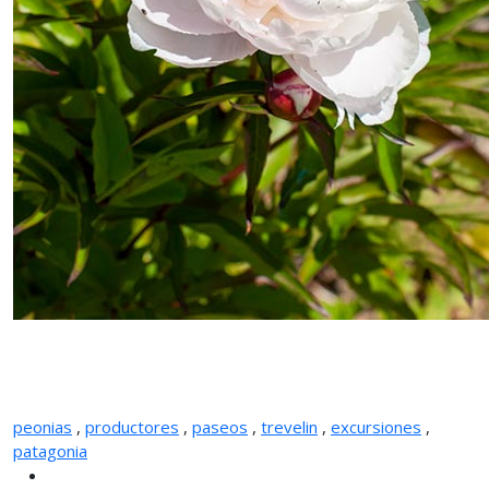
peonias
,
productores
,
paseos
,
trevelin
,
excursiones
,
patagonia