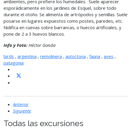
ambientes, pero prefiere los humedales. Suele aparecer
esporádicamente en los jardines de Esquel, sobre todo
durante el otoño. Se alimenta de artrópodos y semillas. Suele
posarse en lugares expuestos como postes, paredes, etc.
Nidifica en cuevas sobre barrancas, o huecos artificiales, y
pone de 2 a 3 huevos blancos.
Info y Foto:
Héctor Gonda
birds
,
argentina
,
remolinera
,
autoctona
,
fauna
,
aves
,
patagonia
Anterior
Siguiente
Todas las excursiones