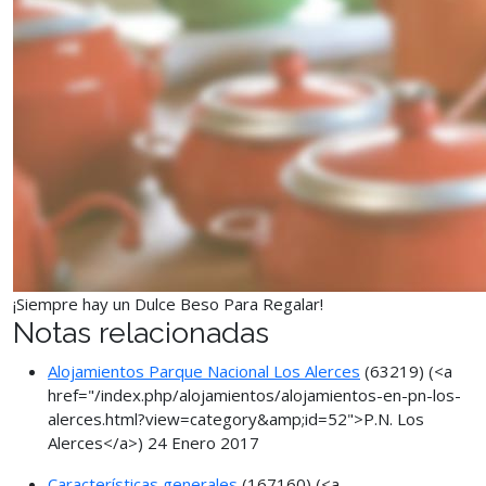
¡Siempre hay un Dulce Beso Para Regalar!
Notas relacionadas
Alojamientos Parque Nacional Los Alerces
(63219)
(<a
href="/index.php/alojamientos/alojamientos-en-pn-los-
alerces.html?view=category&amp;id=52">P.N. Los
Alerces</a>)
24 Enero 2017
Características generales
(167160)
(<a