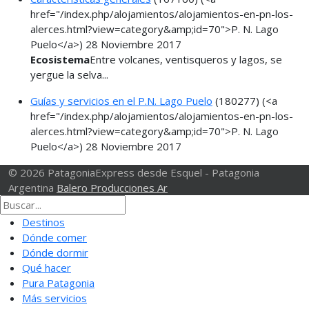
href="/index.php/alojamientos/alojamientos-en-pn-los-
alerces.html?view=category&amp;id=70">P. N. Lago
Puelo</a>)
28 Noviembre 2017
Ecosistema
Entre volcanes, ventisqueros y lagos, se
yergue la selva...
Guías y servicios en el P.N. Lago Puelo
(180277)
(<a
href="/index.php/alojamientos/alojamientos-en-pn-los-
alerces.html?view=category&amp;id=70">P. N. Lago
Puelo</a>)
28 Noviembre 2017
© 2026 PatagoniaExpress desde Esquel - Patagonia
Argentina
Balero Producciones Ar
Destinos
Dónde comer
Dónde dormir
Qué hacer
Pura Patagonia
Más servicios