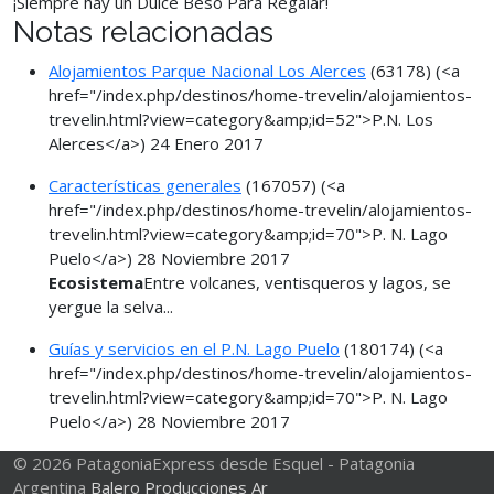
¡Siempre hay un Dulce Beso Para Regalar!
Notas relacionadas
Alojamientos Parque Nacional Los Alerces
(63178)
(<a
href="/index.php/destinos/home-trevelin/alojamientos-
trevelin.html?view=category&amp;id=52">P.N. Los
Alerces</a>)
24 Enero 2017
Características generales
(167057)
(<a
href="/index.php/destinos/home-trevelin/alojamientos-
trevelin.html?view=category&amp;id=70">P. N. Lago
Puelo</a>)
28 Noviembre 2017
Ecosistema
Entre volcanes, ventisqueros y lagos, se
yergue la selva...
Guías y servicios en el P.N. Lago Puelo
(180174)
(<a
href="/index.php/destinos/home-trevelin/alojamientos-
trevelin.html?view=category&amp;id=70">P. N. Lago
Puelo</a>)
28 Noviembre 2017
© 2026 PatagoniaExpress desde Esquel - Patagonia
Argentina
Balero Producciones Ar