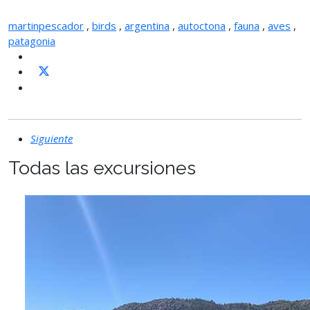
martinpescador
,
birds
,
argentina
,
autoctona
,
fauna
,
aves
,
patagonia
Siguiente
Todas las excursiones