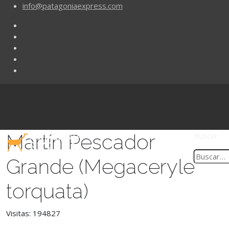
info@patagoniaexpress.com
Martín Pescador
Buscar
Grande (Megaceryle
torquata)
Visitas: 194827